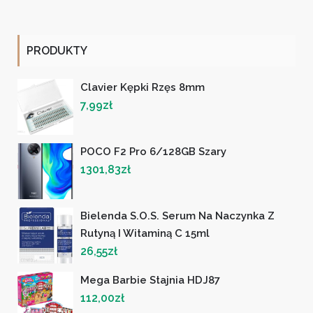
PRODUKTY
Clavier Kępki Rzęs 8mm
7,99
zł
POCO F2 Pro 6/128GB Szary
1301,83
zł
Bielenda S.O.S. Serum Na Naczynka Z
Rutyną I Witaminą C 15ml
26,55
zł
Mega Barbie Stajnia HDJ87
112,00
zł