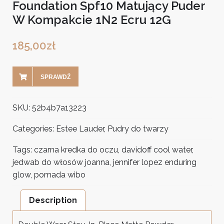
Foundation Spf10 Matujący Puder
W Kompakcie 1N2 Ecru 12G
185,00
zł
SPRAWDŹ
SKU:
52b4b7a13223
Categories:
Estee Lauder
,
Pudry do twarzy
Tags:
czarna kredka do oczu
,
davidoff cool water
,
jedwab do włosów joanna
,
jennifer lopez enduring
glow
,
pomada wibo
Description