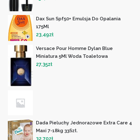
Dax Sun Spf50+ Emulsja Do Opalania
175Ml
23,49
zł
Versace Pour Homme Dylan Blue
Miniatura 5Ml Woda Toaletowa
27,35
zł
Dada Pieluchy Jednorazowe Extra Care 4
Maxi 7-18kg 33Szt.
32,70
zł