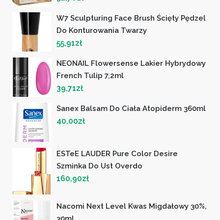
W7 Sculpturing Face Brush Ścięty Pędzel
Do Konturowania Twarzy
55,91
zł
NEONAIL Flowersense Lakier Hybrydowy
French Tulip 7,2ml
39,71
zł
Sanex Balsam Do Ciała Atopiderm 360ml
40,00
zł
ESTeE LAUDER Pure Color Desire
Szminka Do Ust Overdo
160,90
zł
Nacomi Next Level Kwas Migdałowy 30%,
30ml