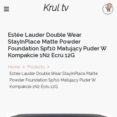
Skip
Krul tv
0
to
content
Estée Lauder Double Wear
StayInPlace Matte Powder
Foundation Spf10 Matujący Puder W
Kompakcie 1N2 Ecru 12G
Home
Products
Estée Lauder Double Wear StayInPlace Matte
Powder Foundation Spf10 Matujący Puder W
Kompakcie 1N2 Ecru 12G