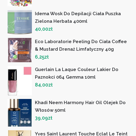
Idema Wosk Do Depilacji Ciała Puszka
Zielona Herbata 400ml
40,00
zł
Eco Laboratorie Peeling Do Ciała Coffee
& Mustard Drenaż Limfatyczny 40g
6,25
zł
Guerlain La Laque Couleur Lakier Do
Paznokci 064 Gemma 10ml
84,00
zł
Khadi Neem Harmony Hair Oil Olejek Do
Włosów 50ml
39,09
zł
Yves Saint Laurent Touche Eclat Le Teint