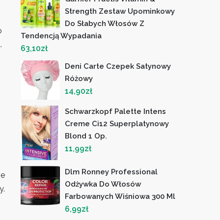
Strength Zestaw Upominkowy
Do Słabych Włosów Z
o
Tendencją Wypadania
.
63,10
zł
Deni Carte Czepek Satynowy
Różowy
14,90
zł
Schwarzkopf Palette Intens
Creme Ci12 Superplatynowy
Blond 1 Op.
11,99
zł
Dlm Ronney Professional
ie
Odżywka Do Włosów
y.
Farbowanych Wiśniowa 300 Ml
6,99
zł