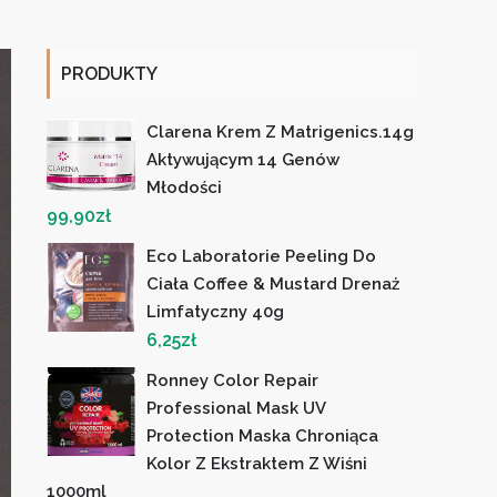
PRODUKTY
Clarena Krem Z Matrigenics.14g
Aktywującym 14 Genów
Młodości
99,90
zł
Eco Laboratorie Peeling Do
Ciała Coffee & Mustard Drenaż
Limfatyczny 40g
6,25
zł
Ronney Color Repair
Professional Mask UV
Protection Maska Chroniąca
Kolor Z Ekstraktem Z Wiśni
1000ml