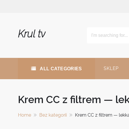
Skip
to
content
Krul tv
SKLEP
ALL CATEGORIES
Krem CC z filtrem — le
Home
Bez kategorii
Krem CC z filtrem — lekk