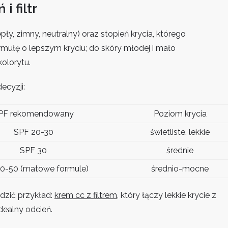
 filtr
ły, zimny, neutralny) oraz stopień krycia, którego
rmułę o lepszym kryciu; do skóry młodej i mało
olorytu.
ecyzji:
PF rekomendowany
Poziom krycia
SPF 20-30
świetliste, lekkie
SPF 30
średnie
0-50 (matowe formule)
średnio-mocne
dzić przykład:
krem cc z filtrem
, który łączy lekkie krycie z
idealny odcień.