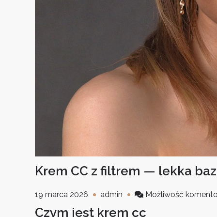
Krem CC z filtrem — lekka ba
19 marca 2026
admin
Możliwość koment
Czym jest krem cc