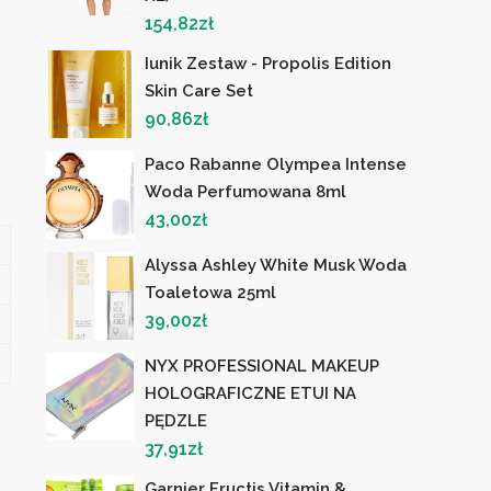
154,82
zł
Iunik Zestaw - Propolis Edition
Skin Care Set
90,86
zł
Paco Rabanne Olympea Intense
Woda Perfumowana 8ml
43,00
zł
Alyssa Ashley White Musk Woda
Toaletowa 25ml
39,00
zł
NYX PROFESSIONAL MAKEUP
HOLOGRAFICZNE ETUI NA
PĘDZLE
37,91
zł
Garnier Fructis Vitamin &