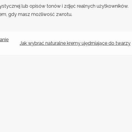
orystycznej lub opisów tonów i zdjęć realnych użytkowników.
obem, gdy masz możliwość zwrotu.
anie
Jak wybrać naturalne kremy ujędrniające do twarzy