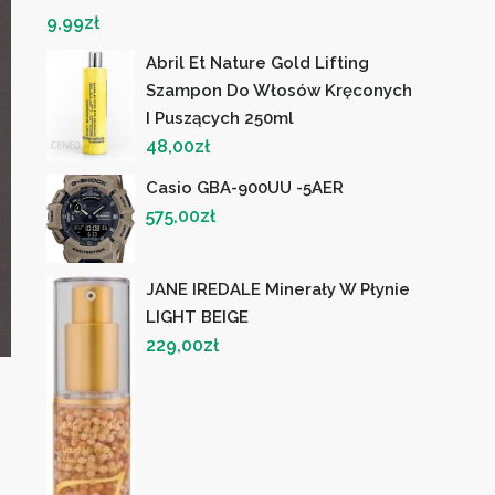
9,99
zł
Abril Et Nature Gold Lifting
Szampon Do Włosów Kręconych
I Puszących 250ml
48,00
zł
Casio GBA-900UU -5AER
575,00
zł
JANE IREDALE Minerały W Płynie
LIGHT BEIGE
229,00
zł