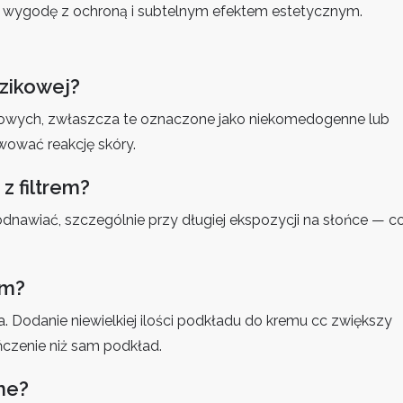
c wygodę z ochroną i subtelnym efektem estetycznym.
dzikowej?
zikowych, zwłaszcza te oznaczone jako niekomedogenne lub
wować reakcję skóry.
z filtrem?
o odnawiać, szczególnie przy długiej ekspozycji na słońce — c
em?
. Dodanie niewielkiej ilości podkładu do kremu cc zwiększy
ńczenie niż sam podkład.
ne?