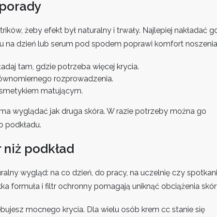
 porady
trików, żeby efekt był naturalny i trwały. Najlepiej nakładać g
u na dzień lub serum pod spodem poprawi komfort noszenia
daj tam, gdzie potrzeba więcej krycia.
 równomiernego rozprowadzenia.
kosmetykiem matującym.
 ma wyglądać jak druga skóra. W razie potrzeby można go
o podkładu.
 niż podkład
alny wygląd: na co dzień, do pracy, na uczelnię czy spotkan
kka formuła i filtr ochronny pomagają uniknąć obciążenia skór
bujesz mocnego krycia. Dla wielu osób krem cc stanie się