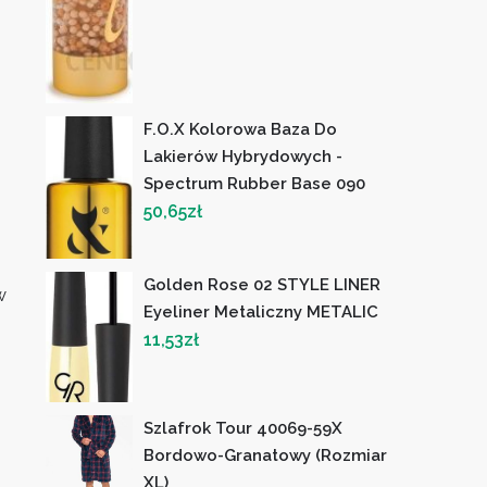
F.O.X Kolorowa Baza Do
Lakierów Hybrydowych -
Spectrum Rubber Base 090
50,65
zł
Golden Rose 02 STYLE LINER
w
Eyeliner Metaliczny METALIC
11,53
zł
Szlafrok Tour 40069-59X
Bordowo-Granatowy (Rozmiar
XL)