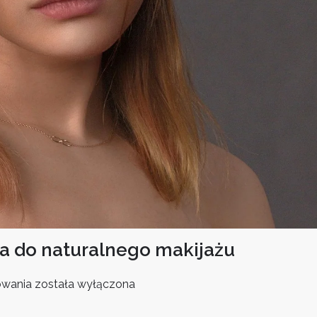
za do naturalnego makijażu
Krem
owania
została wyłączona
CC