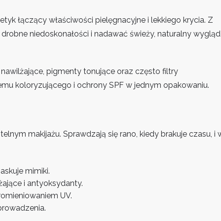
z
filtrem
tyk łączący właściwości pielęgnacyjne i lekkiego krycia. Z
—
 drobne niedoskonałości i nadawać świeży, naturalny wygląd
lekka
baza
do
nawilżające, pigmenty tonujące oraz często filtry
naturalnego
kremu koloryzującego i ochrony SPF w jednym opakowaniu.
makijażu
telnym makijażu. Sprawdzają się rano, kiedy brakuje czasu, i 
askuje mimiki.
lżające i antyoksydanty.
promieniowaniem UV.
prowadzenia.