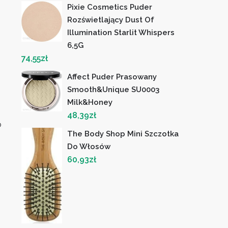
Pixie Cosmetics Puder
Rozświetlający Dust Of
Illumination Starlit Whispers
6,5G
74,55
zł
Affect Puder Prasowany
Smooth&Unique SU0003
Milk&Honey
48,39
zł
o
The Body Shop Mini Szczotka
Do Włosów
60,93
zł