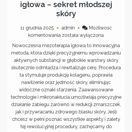
igłowa – sekret młodszej
skóry
11 grudnia 2025
admin
Możliwość
Innowacyjna
komentowania
została wyłączona
mezoterapia
Nowoczesna mezoterapia igłowa to innowacyjna
igłowa
metoda, która dzięki precyzyjnemu wprowadzaniu
–
aktywnych substancji w głębokie warstwy skóry
sekret
skutecznie odmładza i rewitalizuje cerę. Procedura
młodszej
ta stymuluje produkcję kolagenu, poprawia
skóry
nawilżenie oraz jędrność skóry, eliminując
widoczne oznaki starzenia. Zaawansowane
technologie i mikronakłucia umożliwiają precyzyjne
działanie zabiegu zarówno w redukcji zmarszczek,
jak i przywracaniu zdrowego blasku skóry. Jeśli
chcesz w pełni poznać wszystkie aspekty i zalety
tej rewolucyjnej procedury, zachęcamy do