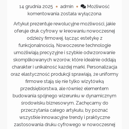
14 grudnia 2025
admin
Możliwość
Nowoczesna
komentowania
została wyłączona
odzież
Artykuł prezentuje rewolucyjne możliwości, jakie
firmowa
oferuje druk cyfrowy w kreowaniu nowoczesnej
z
odzieży firmowej, łącząc estetykę z
wykorzystaniem
funkcjonalnością. Nowoczesne technologie
druku
umożliwiają precyzyjne i szybkie odwzorowanie
cyfrowego
skomplikowanych wzorów, które idealnie oddają
charakter i unikalność każdej marki. Personalizacja
oraz elastyczność produkcji sprawiają, że uniformy
firmowe stają się nie tylko wizytówką
przedsiębiorstwa, ale również elementem
budowania spójnego wizerunku w dynamicznym
środowisku biznesowym. Zachęcamy do
przeczytania całego artykułu, by poznać
wszystkie innowacyjne trendy i praktyczne
zastosowania druku cyfrowego w nowoczesnej