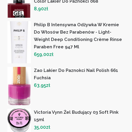
Color Lakier Do Paznokci 068
8,90
zł
Philip B Intensywna Odżywka W Kremie
Do Włosów Bez Parabenów - Light-
Weight Deep Conditioning Crème Rinse
Paraben Free 947 Ml
659,00
zł
Zao Lakier Do Paznokci Nail Polish 661
Fuchsia
63,95
zł
Victoria Vynn Żel Budujący 03 Soft Pink
15ml
35,00
zł