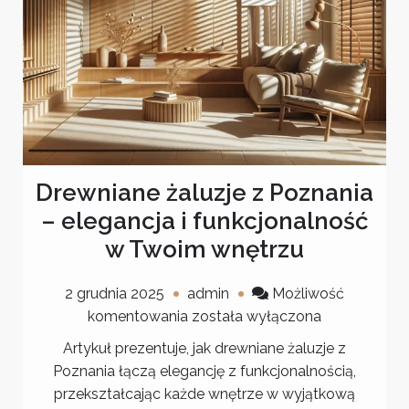
Drewniane żaluzje z Poznania
– elegancja i funkcjonalność
w Twoim wnętrzu
2 grudnia 2025
admin
Możliwość
Drewniane
komentowania
została wyłączona
żaluzje
Artykuł prezentuje, jak drewniane żaluzje z
z
Poznania łączą elegancję z funkcjonalnością,
Poznania
przekształcając każde wnętrze w wyjątkową
–