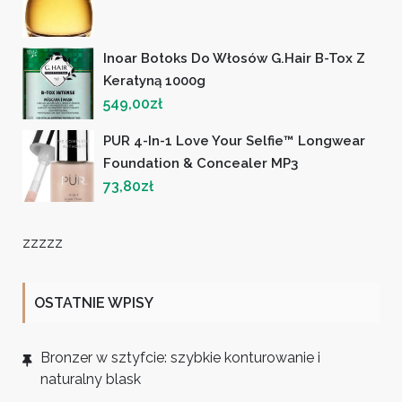
Inoar Botoks Do Włosów G.Hair B-Tox Z
Keratyną 1000g
549,00
zł
PUR 4-In-1 Love Your Selfie™ Longwear
Foundation & Concealer MP3
73,80
zł
zzzzz
OSTATNIE WPISY
Bronzer w sztyfcie: szybkie konturowanie i
naturalny blask