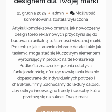
designem dla Twojej marki
21 grudnia 2025
admin
Możliwość
Nowoczesne
komentowania
została wyłączona
torby
Artykuł kompleksowo omawia, jak nowoczesny
reklamowe
design toreb reklamowych przyczynia się do
z
budowania unikalnej tożsamości wizualnej marki.
efektownym
Prezentuje, jak starannie dobrane detale, takie jak
designem
tasiemki, mogą stać się kluczowym elementem
dla
wyróżniającym produkt na tle konkurencji.
Twojej
Podkreśla znaczenie łączenia estetyki z
marki
funkcjonalnością, oferując rozwiązania idealnie
dopasowane do indywidualnych potrzeb i
charakteru firmy. Zachęcamy do lektury całości,
aby odkryć innowacyjne trendy i sposoby, które
przełożą się na sukces Twojej marki.