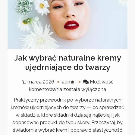
Jak wybrać naturalne kremy
ujędrniające do twarzy
31 marca 2026
admin
Możliwość
Jak
komentowania
została wyłączona
wybrać
Praktyczny przewodnik po wyborze naturalnych
naturalne
kremów ujędrniających do twarzy — co sprawdzać
kremy
w składzie, które składniki działają najlepiej i jak
ujędrniające
dopasować produkt do typu skóry. Przeczytaj, by
do
świadomie wybrać krem i poprawić elastyczność
twarzy