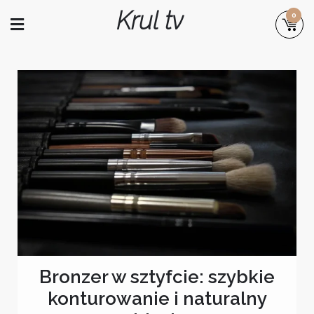
Skip
Krul tv
0
to
content
Bronzer w sztyfcie: szybkie
konturowanie i naturalny