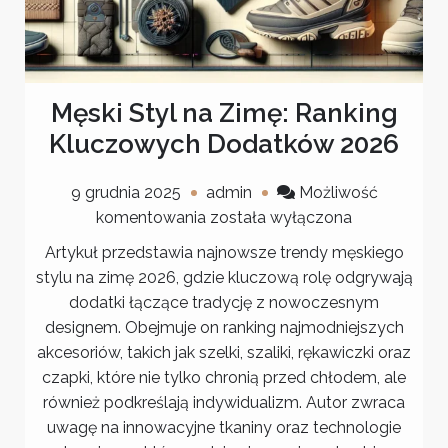
Męski Styl na Zimę: Ranking
Kluczowych Dodatków 2026
9 grudnia 2025
admin
Możliwość
Męski
komentowania
została wyłączona
Styl
Artykuł przedstawia najnowsze trendy męskiego
na
stylu na zimę 2026, gdzie kluczową rolę odgrywają
Zimę:
dodatki łączące tradycję z nowoczesnym
Ranking
designem. Obejmuje on ranking najmodniejszych
Kluczowych
akcesoriów, takich jak szelki, szaliki, rękawiczki oraz
Dodatków
czapki, które nie tylko chronią przed chłodem, ale
2026
również podkreślają indywidualizm. Autor zwraca
uwagę na innowacyjne tkaniny oraz technologie