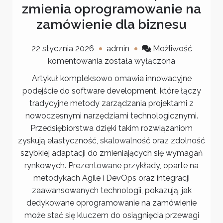
zmienia oprogramowanie na
zamówienie dla biznesu
22 stycznia 2026
admin
Możliwość
Jak
komentowania
została wyłączona
software
Artykuł kompleksowo omawia innowacyjne
development
podejście do software development, które łączy
zmienia
tradycyjne metody zarządzania projektami z
oprogramowanie
nowoczesnymi narzędziami technologicznymi.
na
Przedsiębiorstwa dzięki takim rozwiązaniom
zamówienie
zyskują elastyczność, skalowalność oraz zdolność
dla
szybkiej adaptacji do zmieniających się wymagań
biznesu
rynkowych. Prezentowane przykłady, oparte na
metodykach Agile i DevOps oraz integracji
zaawansowanych technologii, pokazują, jak
dedykowane oprogramowanie na zamówienie
może stać się kluczem do osiągnięcia przewagi