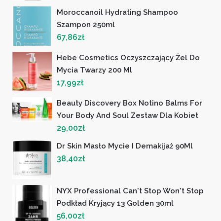
Moroccanoil Hydrating Shampoo
Szampon 250ml
67,86
zł
Hebe Cosmetics Oczyszczający Żel Do
Mycia Twarzy 200 Ml
17,99
zł
Beauty Discovery Box Notino Balms For
Your Body And Soul Zestaw Dla Kobiet
29,00
zł
Dr Skin Masło Mycie I Demakijaż 90Ml
38,40
zł
NYX Professional Can't Stop Won't Stop
Podkład Kryjący 13 Golden 30ml
56,00
zł