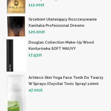
112,00
zł
Grzebień Ułatwiający Rozczesywanie
Xanitalia Professional Drewno
120,00
zł
Douglas Collection Make-Up Wood
Konturówka SOFT MAUVY
17,93
zł
Artdeco Skin Yoga Face Tonik Do Twarzy
W Sprayu (Oxyvital Tonic Spray) 100ml
47,00
zł