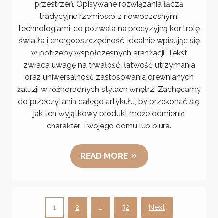
przestrzeń. Opisywane rozwiązania łączą
elegancja
tradycyjne rzemiosło z nowoczesnymi
i
technologiami, co pozwala na precyzyjną kontrolę
funkcjonalność
światła i energooszczędność, idealnie wpisując się
w
w potrzeby współczesnych aranżacji. Tekst
Twoim
zwraca uwagę na trwałość, łatwość utrzymania
wnętrzu
oraz uniwersalność zastosowania drewnianych
żaluzji w różnorodnych stylach wnętrz. Zachęcamy
do przeczytania całego artykułu, by przekonać się,
jak ten wyjątkowy produkt może odmienić
charakter Twojego domu lub biura.
READ MORE
Stronicowanie
1
2
…
32
Next