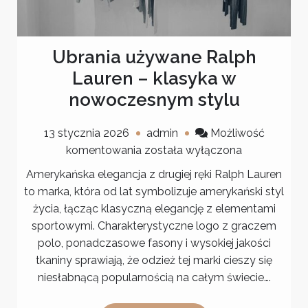
Ubrania używane Ralph
Lauren – klasyka w
nowoczesnym stylu
13 stycznia 2026
admin
Możliwość
Ubrania
komentowania
została wyłączona
używane
Amerykańska elegancja z drugiej ręki Ralph Lauren
Ralph
to marka, która od lat symbolizuje amerykański styl
Lauren
życia, łącząc klasyczną elegancję z elementami
–
sportowymi. Charakterystyczne logo z graczem
klasyka
polo, ponadczasowe fasony i wysokiej jakości
w
tkaniny sprawiają, że odzież tej marki cieszy się
nowoczesnym
niesłabnącą popularnością na całym świecie….
stylu