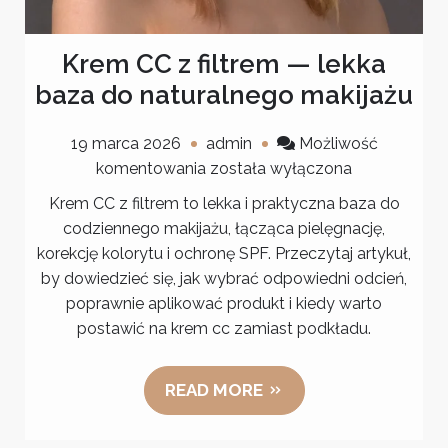
Krem CC z filtrem — lekka
baza do naturalnego makijażu
19 marca 2026
admin
Możliwość
Krem
komentowania
została wyłączona
CC
Krem CC z filtrem to lekka i praktyczna baza do
z
codziennego makijażu, łącząca pielęgnację,
filtrem
korekcję kolorytu i ochronę SPF. Przeczytaj artykuł,
—
by dowiedzieć się, jak wybrać odpowiedni odcień,
lekka
poprawnie aplikować produkt i kiedy warto
baza
postawić na krem cc zamiast podkładu.
do
naturalnego
READ MORE
makijażu