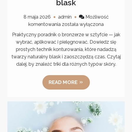
blask
8 maja 2026
admin
Możliwość
Bronzer
komentowania
została wyłączona
w
Praktyczny poradnik o bronzerze w sztyfcie — jak
sztyfcie:
wybrać, aplikować i pielęgnować. Dowiedz się
szybkie
prostych technik konturowania, które nadadzą
konturowanie
twarzy naturalny blask i zaoszczędzą czas. Czytaj
i
dalej, by znaleźć triki dla różnych typów skóry.
naturalny
blask
READ MORE