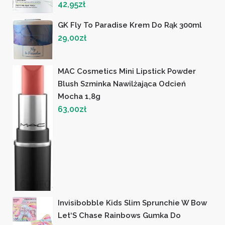
42,95
zł
GK Fly To Paradise Krem Do Rąk 300ml
29,00
zł
MAC Cosmetics Mini Lipstick Powder
Blush Szminka Nawilżająca Odcień
Mocha 1,8g
63,00
zł
Invisibobble Kids Slim Sprunchie W Bow
Let‘S Chase Rainbows Gumka Do