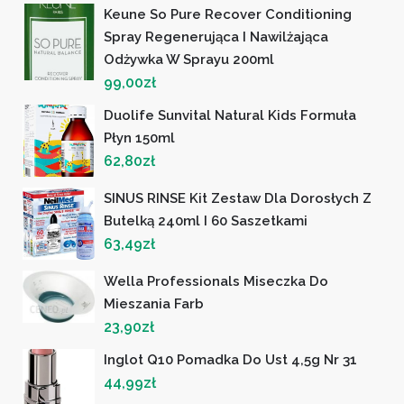
Keune So Pure Recover Conditioning
Spray Regenerująca I Nawilżająca
Odżywka W Sprayu 200ml
99,00
zł
Duolife Sunvital Natural Kids Formuła
Płyn 150ml
62,80
zł
SINUS RINSE Kit Zestaw Dla Dorosłych Z
Butelką 240ml I 60 Saszetkami
63,49
zł
Wella Professionals Miseczka Do
Mieszania Farb
23,90
zł
Inglot Q10 Pomadka Do Ust 4,5g Nr 31
44,99
zł