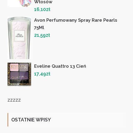
Włosów
16,10
zł
Avon Perfumowany Spray Rare Pearls
75Ml
21,59
zł
Eveline Quattro 13 Cień
17,49
zł
zzzzz
OSTATNIE WPISY