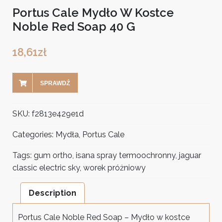
Portus Cale Mydło W Kostce
Noble Red Soap 40 G
18,61
zł
SPRAWDŹ
SKU:
f2813e429e1d
Categories:
Mydła
,
Portus Cale
Tags:
gum ortho
,
isana spray termoochronny
,
jaguar
classic electric sky
,
worek próżniowy
Description
Portus Cale Noble Red Soap – Mydło w kostce