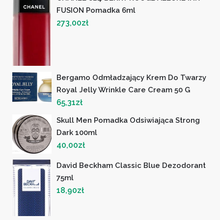
FUSION Pomadka 6ml
273,00
zł
Bergamo Odmładzający Krem ​​Do Twarzy
Royal Jelly Wrinkle Care Cream 50 G
65,31
zł
Skull Men Pomadka Odsiwiająca Strong
Dark 100ml
40,00
zł
David Beckham Classic Blue Dezodorant
75ml
18,90
zł