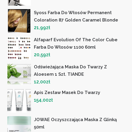
Syoss Farba Do Włosów Permanent
Coloration 87 Golden Caramel Blonde
21,99
zł
Alfaparf Evolution Of The Color Cube
Farba Do Włosów 1100 60ml
20,59
zł
Odświeżająca Maska Do Twarzy Z
Aloesem 1 Szt. TIANDE
12,00
zł
Apis Zestaw Masek Do Twarzy
154,00
zł
JOWAE Oczyszczająca Maska Z Glinką
50ml