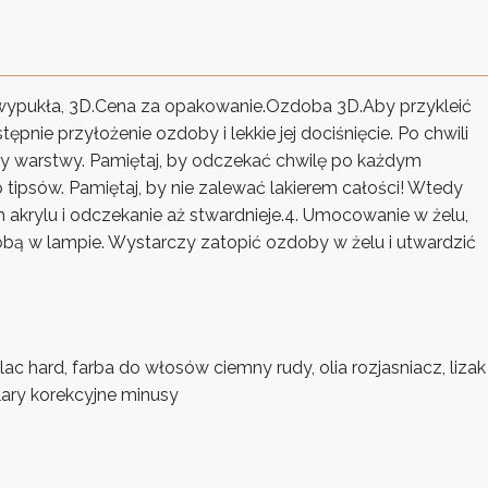
wypukła, 3D.Cena za opakowanie.Ozdoba 3D.Aby przykleić
pnie przyłożenie ozdoby i lekkie jej dociśnięcie. Po chwili
y warstwy. Pamiętaj, by odczekać chwilę po każdym
tipsów. Pamiętaj, by nie zalewać lakierem całości! Wtedy
krylu i odczekanie aż stwardnieje.4. Umocowanie w żelu,
obą w lampie. Wystarczy zatopić ozdoby w żelu i utwardzić
c hard, farba do włosów ciemny rudy, olia rozjasniacz, lizak
lary korekcyjne minusy