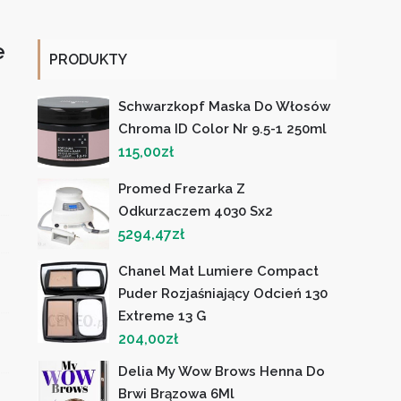
e
PRODUKTY
Schwarzkopf Maska Do Włosów
Chroma ID Color Nr 9.5-1 250ml
115,00
zł
Promed Frezarka Z
Odkurzaczem 4030 Sx2
5294,47
zł
Chanel Mat Lumiere Compact
Puder Rozjaśniający Odcień 130
Extreme 13 G
204,00
zł
Delia My Wow Brows Henna Do
Brwi Brązowa 6Ml