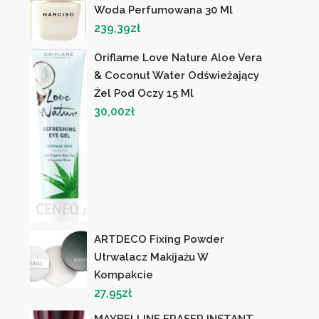
Woda Perfumowana 30 Ml
239,39
zł
Oriflame Love Nature Aloe Vera
& Coconut Water Odświeżający
Żel Pod Oczy 15 Ml
30,00
zł
ARTDECO Fixing Powder
Utrwalacz Makijażu W
Kompakcie
27,95
zł
MAYBELLINE ERASER INSTANT