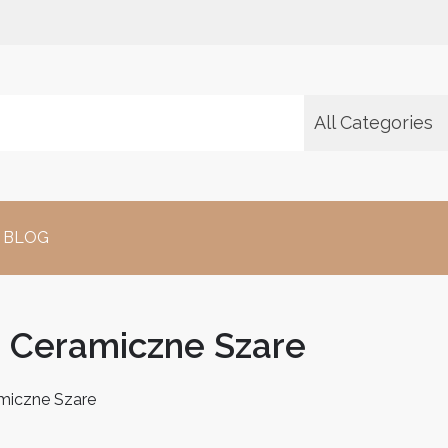
All Categories
BLOG
i Ceramiczne Szare
miczne Szare