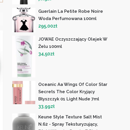
Guerlain La Petite Robe Noire
Woda Perfumowana 100ml
295,00
zł
JOWAE Oczyszczający Olejek W
Żelu 100ml
34,50
zł
Oceanic Aa Wings Of Color Star
Secrets The Color Kryjący
Błyszczyk 01 Light Nude 7ml
33,99
zł
Keune Style Texture Salt Mist
N.62 - Spray Teksturyzujący,