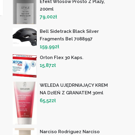
Efekt Włosów Prosto Z Plaży,
200ml
79,00
zł
Bell Sidetrack Black Silver
Fragments Bel 7088997
159,99
zł
Orton Flex 30 Kaps.
15,87
zł
WELEDA UJĘDRNIAJĄCY KREM
NA DzIEŃ Z GRANATEM 30ml
65,52
zł
Narciso Rodriguez Narciso