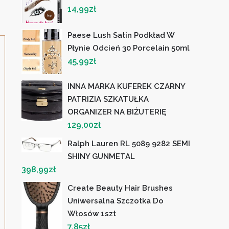
14,99
zł
Paese Lush Satin Podkład W
Płynie Odcień 30 Porcelain 50ml
45,99
zł
INNA MARKA KUFEREK CZARNY
PATRIZIA SZKATUŁKA
ORGANIZER NA BIŻUTERIĘ
129,00
zł
Ralph Lauren RL 5089 9282 SEMI
SHINY GUNMETAL
398,99
zł
Create Beauty Hair Brushes
Uniwersalna Szczotka Do
Włosów 1szt
7,85
zł