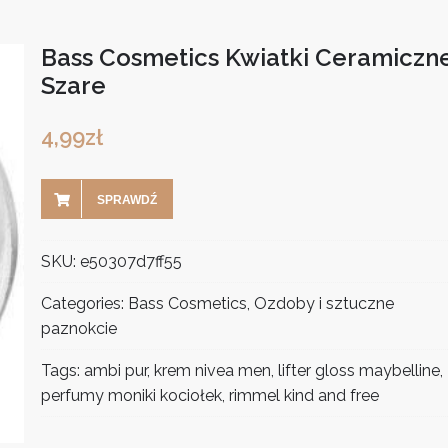
Bass Cosmetics Kwiatki Ceramiczn
Szare
4,99
zł
SPRAWDŹ
SKU:
e50307d7ff55
Categories:
Bass Cosmetics
,
Ozdoby i sztuczne
paznokcie
Tags:
ambi pur
,
krem nivea men
,
lifter gloss maybelline
,
perfumy moniki kociołek
,
rimmel kind and free