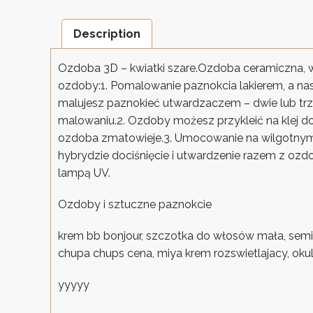
Description
Ozdoba 3D – kwiatki szare.Ozdoba ceramiczna, 
ozdoby:1. Pomalowanie paznokcia lakierem, a nastę
malujesz paznokieć utwardzaczem – dwie lub trz
malowaniu.2. Ozdoby możesz przykleić na klej do 
ozdoba zmatowieje.3. Umocowanie na wilgotnym a
hybrydzie dociśnięcie i utwardzenie razem z ozd
lampą UV.
Ozdoby i sztuczne paznokcie
krem bb bonjour, szczotka do włosów mała, semila
chupa chups cena, miya krem rozswietlajacy, oku
yyyyy