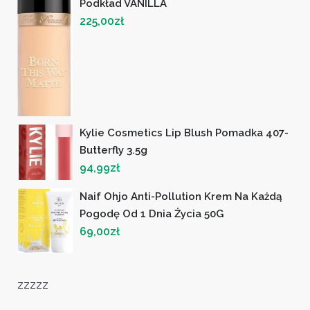
Podkład VANILLA
225,00
zł
Kylie Cosmetics Lip Blush Pomadka 407-
Butterfly 3.5g
94,99
zł
Naif Ohjo Anti-Pollution Krem Na Każdą
Pogodę Od 1 Dnia Życia 50G
69,00
zł
zzzzz