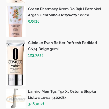
Green Pharmacy Krem Do Rąk I Paznokci
Argan Ochronno-Odżywczy 100ml
5,59
zł
Clinique Even Better Refresh Podkład
CN74 Beige 30ml
123,75
zł
Lamiro Man Tgs Tgx Xl Osłona Słupka
Listwa Lewa 34020Ex
328,00
zł