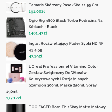
Tamaris Skórzany Pasek Weiss 95 Cm
191,00
zł
Ogio Rig 9800 Black Torba Podróżna Na
Kółkach - Black
1401,47
zł
Inglot Rozświetlający Puder Sypki HD NF
43 4,5g
47,19
zł
L'Oreal Professionnel Vitamino Color
Zestaw Świąteczny Do Włosów
Koloryzowanych I Rozjaśnianych
Szampon 300ml, Maska 250ml, Spray
190ml
177,12
zł
TOO FACED Born This Way Matte Matowy