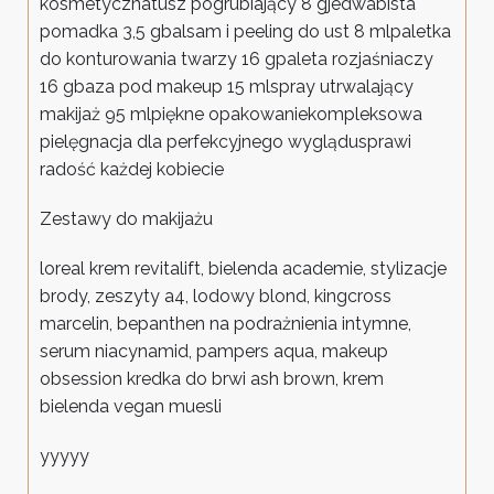
kosmetycznatusz pogrubiający 8 gjedwabista
pomadka 3,5 gbalsam i peeling do ust 8 mlpaletka
do konturowania twarzy 16 gpaleta rozjaśniaczy
16 gbaza pod makeup 15 mlspray utrwalający
makijaż 95 mlpiękne opakowaniekompleksowa
pielęgnacja dla perfekcyjnego wyglądusprawi
radość każdej kobiecie
Zestawy do makijażu
loreal krem revitalift, bielenda academie, stylizacje
brody, zeszyty a4, lodowy blond, kingcross
marcelin, bepanthen na podrażnienia intymne,
serum niacynamid, pampers aqua, makeup
obsession kredka do brwi ash brown, krem
bielenda vegan muesli
yyyyy