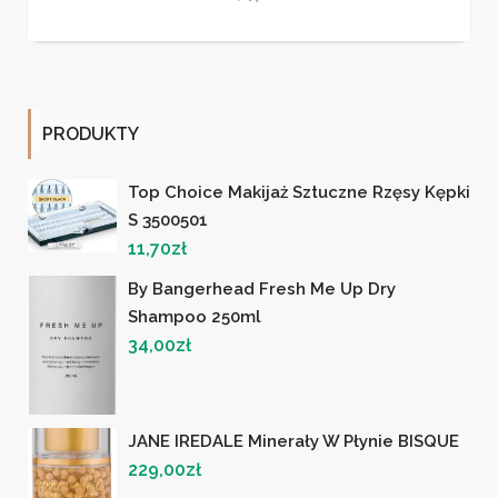
PRODUKTY
Top Choice Makijaż Sztuczne Rzęsy Kępki
S 3500501
11,70
zł
By Bangerhead Fresh Me Up Dry
Shampoo 250ml
34,00
zł
JANE IREDALE Minerały W Płynie BISQUE
229,00
zł