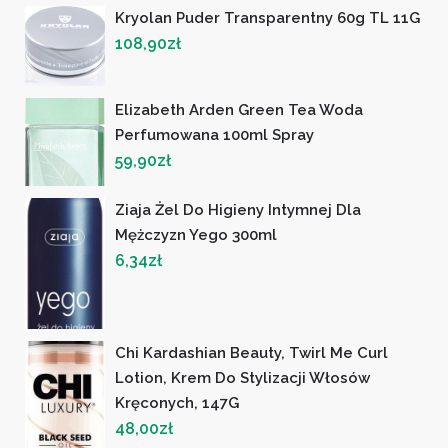
Kryolan Puder Transparentny 60g TL 11G
108,90
zł
Elizabeth Arden Green Tea Woda
Perfumowana 100ml Spray
59,90
zł
Ziaja Żel Do Higieny Intymnej Dla
Mężczyzn Yego 300ml
6,34
zł
Chi Kardashian Beauty, Twirl Me Curl
Lotion, Krem Do Stylizacji Włosów
Kręconych, 147G
48,00
zł