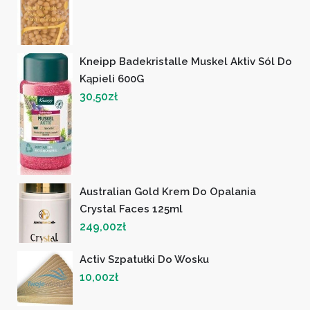
Kneipp Badekristalle Muskel Aktiv Sól Do
Kąpieli 600G
30,50
zł
Australian Gold Krem Do Opalania
Crystal Faces 125ml
249,00
zł
Activ Szpatułki Do Wosku
10,00
zł