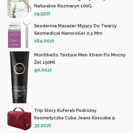
Naturalne Rozmaryn 100G
19,52
zł
Sesderma Masażer Myjący Do Twarzy
Sesmedical Nanoroller 0.5 Mm
164,00
zł
Montibello Texture Men Xtrem Fix Mocny
Żel 150Ml
90,00
zł
Trip Story Kuferek Podróżny
Kosmetyczka Cuba Jeans Koscuba 9
32,00
zł