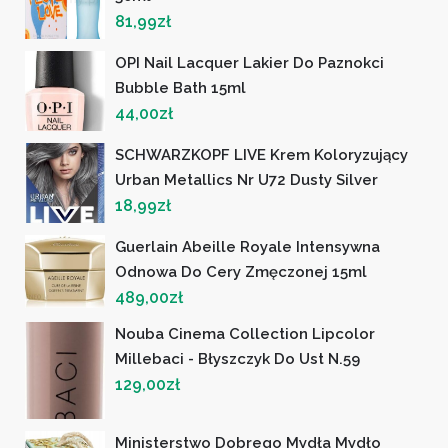
81,99
zł
OPI Nail Lacquer Lakier Do Paznokci
Bubble Bath 15ml
44,00
zł
SCHWARZKOPF LIVE Krem Koloryzujący
Urban Metallics Nr U72 Dusty Silver
18,99
zł
Guerlain Abeille Royale Intensywna
Odnowa Do Cery Zmęczonej 15ml
489,00
zł
Nouba Cinema Collection Lipcolor
Millebaci - Błyszczyk Do Ust N.59
129,00
zł
Ministerstwo Dobrego Mydła Mydło