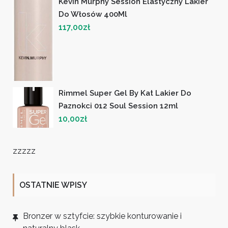
Kevin Murphy Session Elastyczny Lakier
Do Włosów 400Ml
117,00
zł
Rimmel Super Gel By Kat Lakier Do
Paznokci 012 Soul Session 12ml
10,00
zł
zzzzz
OSTATNIE WPISY
Bronzer w sztyfcie: szybkie konturowanie i