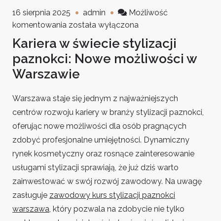
16 sierpnia 2025
admin
Możliwość
Rozwijaj
komentowania
została wyłączona
karierę
Kariera w świecie stylizacji
w
paznokci: Nowe możliwości w
stylizacji
Warszawie
paznokci
–
Warszawa staje się jednym z najważniejszych
kursy
zawodowe
centrów rozwoju kariery w branży stylizacji paznokci,
i
oferując nowe możliwości dla osób pragnących
kosmetyczne
zdobyć profesjonalne umiejętności. Dynamiczny
w
rynek kosmetyczny oraz rosnące zainteresowanie
Warszawie
usługami stylizacji sprawiają, że już dziś warto
zainwestować w swój rozwój zawodowy. Na uwagę
zasługuje
zawodowy kurs stylizacji paznokci
warszawa
, który pozwala na zdobycie nie tylko