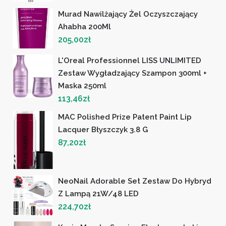
Murad Nawilżający Żel Oczyszczający
Ahabha 200Ml
205,00
zł
L'Oreal Professionnel LISS UNLIMITED
Zestaw Wygładzający Szampon 300ml +
Maska 250ml
113,46
zł
MAC Polished Prize Patent Paint Lip
Lacquer Błyszczyk 3.8 G
87,20
zł
NeoNail Adorable Set Zestaw Do Hybryd
Z Lampą 21W/48 LED
224,70
zł