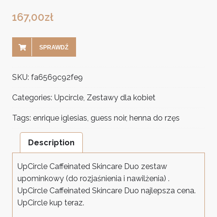
167,00
zł
SPRAWDŹ
SKU:
fa6569c92fe9
Categories:
Upcircle
,
Zestawy dla kobiet
Tags:
enrique iglesias
,
guess noir
,
henna do rzęs
Description
UpCircle Caffeinated Skincare Duo zestaw
upominkowy (do rozjaśnienia i nawilżenia) .
UpCircle Caffeinated Skincare Duo najlepsza cena.
UpCircle kup teraz.