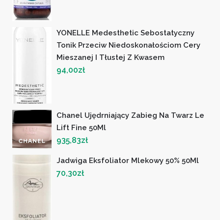
YONELLE Medesthetic Sebostatyczny
Tonik Przeciw Niedoskonałościom Cery
Mieszanej I Tłustej Z Kwasem
94,00
zł
Chanel Ujędrniający Zabieg Na Twarz Le
Lift Fine 50Ml
935,83
zł
Jadwiga Eksfoliator Mlekowy 50% 50Ml
70,30
zł