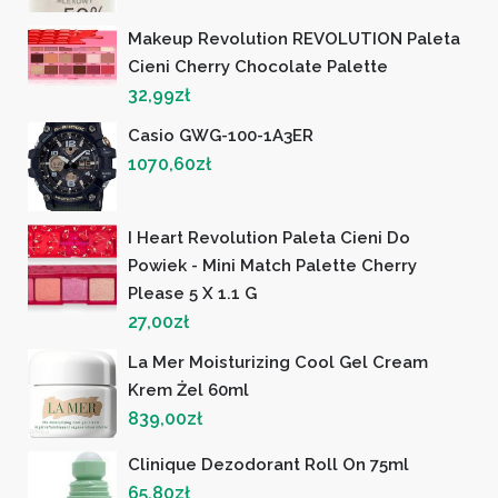
Makeup Revolution REVOLUTION Paleta
Cieni Cherry Chocolate Palette
32,99
zł
Casio GWG-100-1A3ER
1070,60
zł
I Heart Revolution Paleta Cieni Do
Powiek - Mini Match Palette Cherry
Please 5 X 1.1 G
27,00
zł
La Mer Moisturizing Cool Gel Cream
Krem Żel 60ml
839,00
zł
Clinique Dezodorant Roll On 75ml
65,80
zł