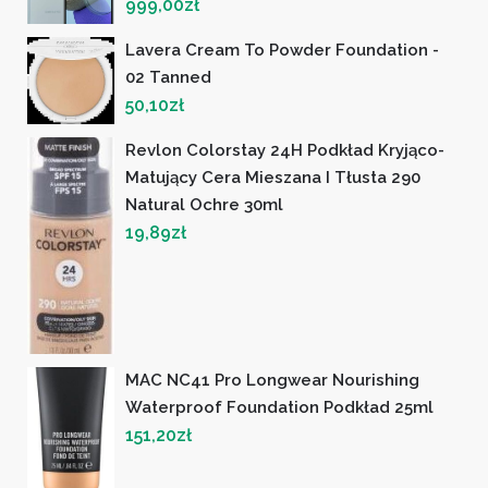
999,00
zł
Lavera Cream To Powder Foundation -
02 Tanned
50,10
zł
Revlon Colorstay 24H Podkład Kryjąco-
Matujący Cera Mieszana I Tłusta 290
Natural Ochre 30ml
19,89
zł
MAC NC41 Pro Longwear Nourishing
Waterproof Foundation Podkład 25ml
151,20
zł