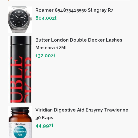
Roamer 854833415550 Stingray R7
804,00
zł
Butter London Double Decker Lashes
Mascara 12Ml
132,00
zł
Viridian Digestive Aid Enzymy Trawienne
30 Kaps.
44,99
zł