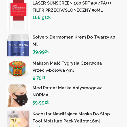
LASER SUNSCREEN 100 SPF 50+/PA+++
FILTR PRZECIWSŁONECZNY 50ML
166,91
zł
Solverx Dermomen Krem Do Twarzy 50
Ml
39,99
zł
Makson Maść Tygrysia Czerwona
Przeciwbólowa 9ml
9,75
zł
Med Patent Maska Antysmogowa
NORMAL
59,99
zł
Kocostar Nawilżająca Maska Do Stóp
Foot Moisture Pack Yellow 16ml