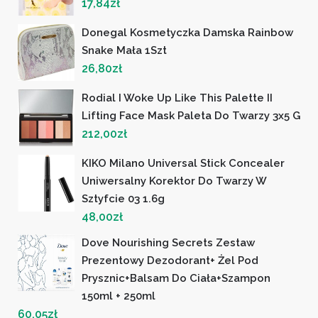
17,84
zł
Donegal Kosmetyczka Damska Rainbow
Snake Mała 1Szt
26,80
zł
Rodial I Woke Up Like This Palette II
Lifting Face Mask Paleta Do Twarzy 3x5 G
212,00
zł
KIKO Milano Universal Stick Concealer
Uniwersalny Korektor Do Twarzy W
Sztyfcie 03 1.6g
48,00
zł
Dove Nourishing Secrets Zestaw
Prezentowy Dezodorant+ Żel Pod
Prysznic+balsam Do Ciała+szampon
150ml + 250ml
60,05
zł