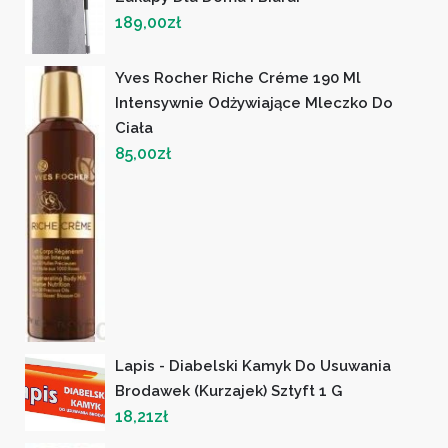
189,00
zł
Yves Rocher Riche Créme 190 Ml
Intensywnie Odżywiające Mleczko Do
Ciała
85,00
zł
Lapis - Diabelski Kamyk Do Usuwania
Brodawek (kurzajek) Sztyft 1 G
18,21
zł