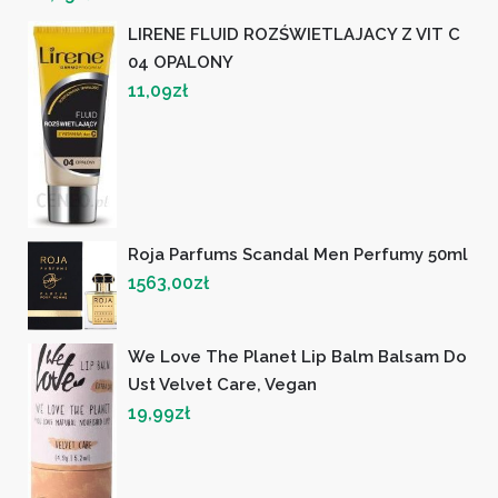
LIRENE FLUID ROZŚWIETLAJACY Z VIT C
04 OPALONY
11,09
zł
Roja Parfums Scandal Men Perfumy 50ml
1563,00
zł
We Love The Planet Lip Balm Balsam Do
Ust Velvet Care, Vegan
19,99
zł