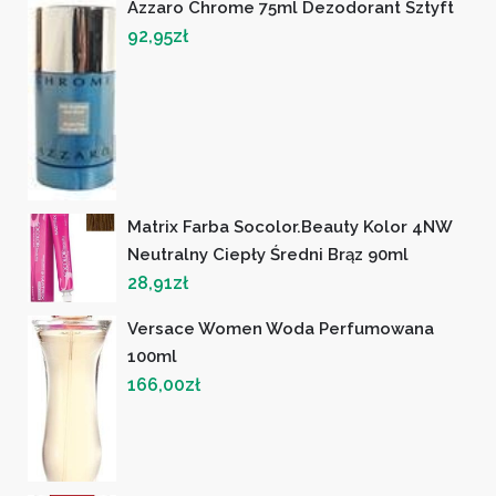
Azzaro Chrome 75ml Dezodorant Sztyft
92,95
zł
Matrix Farba Socolor.beauty Kolor 4NW
Neutralny Ciepły Średni Brąz 90ml
28,91
zł
Versace Women Woda Perfumowana
100ml
166,00
zł