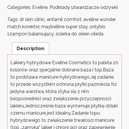
Categories:
Eveline
,
Podkłady utwardzacze odżywki
Tags:
dr skin clinic
,
enfamil comfort
,
eveline wonder
match korektor
,
maybelline super stay
,
onlybio
szampon balansujący
,
ścierka do okien vileda
Description
Lakiery hybrydowe Eveline Cosmetics to paleta 20
kolorów oraz specjalnie dobrane baza i top.Baza
to podstawa manicure hybrydowego.Jej zadanie
to przede wszystkim ochrona płytki paznokcia (to
jedyna warstwa, która styka się z nim
bezpośrednio) oraz zwiększenie przyczepności
lakieru.Jednocześnie baza wyrównuje płytkę dzięki
czemu manicure jest idealny.Zadanie topu
hybrydowego to zwiększenie trwałości manicure
(top „zamyka” lakier i chroni go) oraz zapewnienie