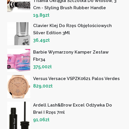
Titania Okrągła Szczotka Do Włosów, 3
Cm - Styling Brush Rubber Handle
19,89
zł
Clavier Klej Do Rzęs Objętościowych
Silver Edition 3Ml
36,49
zł
Barbie Wymarzony Kamper Zestaw
Fbr34
375,00
zł
Versus Versace VSPZK0621 Palos Verdes
829,00
zł
Ardell Lash&Brow Excel Odżywka Do
Brwi I Rzęs 7ml
91,06
zł