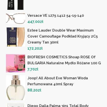
Versace VE 1275 1412 54-15-140
447,00
zł
Estee Lauder Double Wear Maximum
Cover Camouflage Podkład Kryjący 2C5
Creamy Tan 30ml
172,20
zł
BIOFRESH COSMETICS Shoap ROSE Of
BULGARIA Naturalne Mydło Różane 100 G
7,70
zł
Joop! All About Eve Woman Woda
Perfumowana 40ml Spray
88,20
zł
Diego Dalla Palma 3in1 Total Body