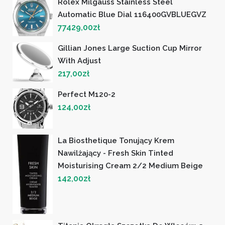
Rolex Milgauss Stainless Steel
Automatic Blue Dial 116400GVBLUEGVZ
77429,00
zł
Gillian Jones Large Suction Cup Mirror
With Adjust
217,00
zł
Perfect M120-2
124,00
zł
La Biosthetique Tonujący Krem
Nawilżający - Fresh Skin Tinted
Moisturising Cream 2/2 Medium Beige
142,00
zł