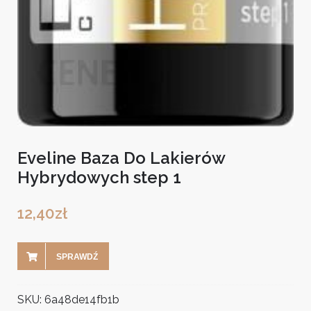
Eveline Baza Do Lakierów
Hybrydowych step 1
12,40
zł
SPRAWDŹ
SKU:
6a48de14fb1b