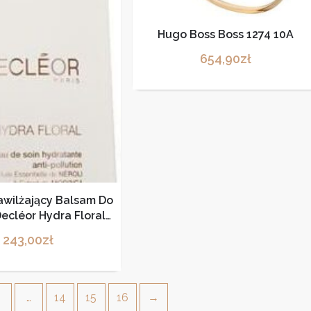
Hugo Boss Boss 1274 10A
654,90
zł
awilżający Balsam Do
ecléor Hydra Floral
tion Hydrating Active
243,00
zł
otion 100 Ml
4
…
14
15
16
→