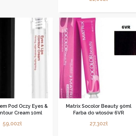
rem Pod Oczy Eyes &
Matrix Socolor Beauty 90ml
ontour Cream 10ml
Farba do włosów 6VR
59,00
zł
27,30
zł