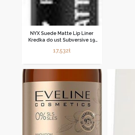
NYX Suede Matte Lip Liner
Kredka do ust Subversive 19
Socialite
17,53
zł