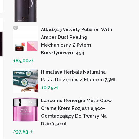
Alba1913 Velvety Polisher With
Amber Dust Peeling
Mechaniczny Z Pyłem
Bursztynowym 45g
185,00
zł
Himalaya Herbals Naturalna
Pasta Do Zębów Z Fluorem 75Ml
10,29
zł
Lancome Renergie Multi-Glow
Creme Krem Rozjaśniająco-
Odmładzający Do Twarzy Na
Dzień 50ml
237,63
zł