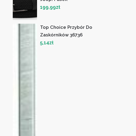
199,99
zł
Top Choice Przybór Do
Zaskórników 36736
5,14
zł