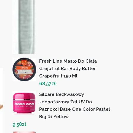
Fresh Line Masło Do Ciała
Grejpfrut Bar Body Butter
Grapefruit 150 Ml
68,57
zł
Silcare Bezkwasowy
Jednofazowy Żel UV Do
Paznokci Base One Color Pastel
Big 01 Yellow
9,58
zł