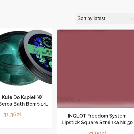
Kule Do Kąpieli W
 Serca Bath Bomb 145
G
31,36
zł
INGLOT Freedom System
Lipstick Square Szminka Nr. 50
21,00
zł