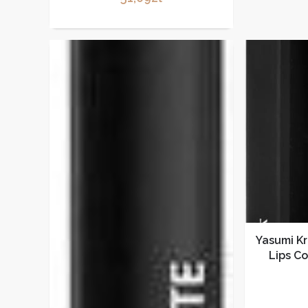
Yasumi K
Lips C