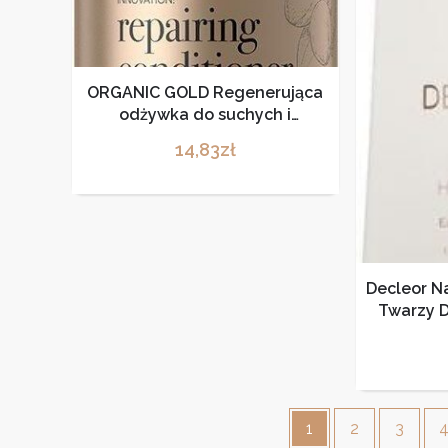
ORGANIC GOLD Regenerująca
odżywka do suchych i
zniszczonych włosów
14,83
zł
Decleor N
Twarzy D
Antipollu
L
1
2
3