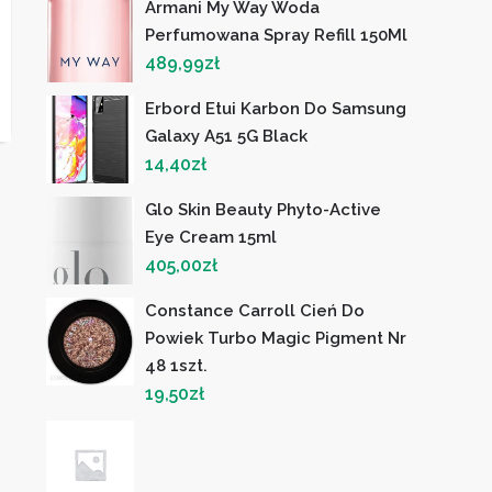
Armani My Way Woda
Perfumowana Spray Refill 150Ml
489,99
zł
Erbord Etui Karbon Do Samsung
Galaxy A51 5G Black
14,40
zł
Glo Skin Beauty Phyto-Active
Eye Cream 15ml
405,00
zł
Constance Carroll Cień Do
Powiek Turbo Magic Pigment Nr
48 1szt.
19,50
zł