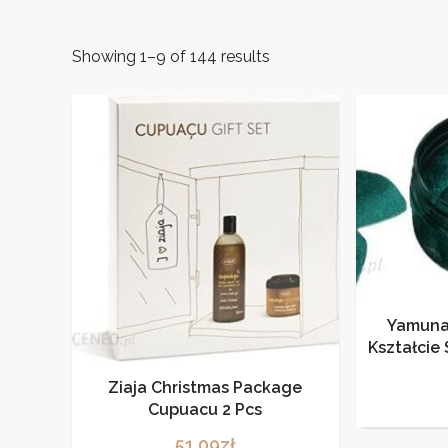
Showing 1–9 of 144 results
Yamuna 
Kształcie
Ziaja Christmas Package
Cupuacu 2 Pcs
51,09
zł