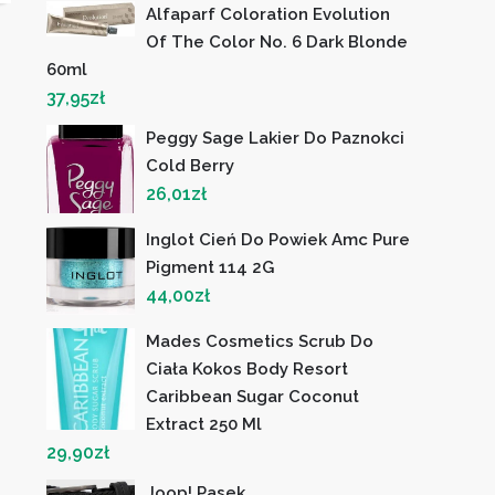
Alfaparf Coloration Evolution
Of The Color No. 6 Dark Blonde
60ml
37,95
zł
Peggy Sage Lakier Do Paznokci
Cold Berry
26,01
zł
Inglot Cień Do Powiek Amc Pure
Pigment 114 2G
44,00
zł
Mades Cosmetics Scrub Do
Ciała Kokos Body Resort
Caribbean Sugar Coconut
Extract 250 Ml
29,90
zł
Joop! Pasek