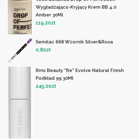
Wygładzająco-Kryjący Krem BB 4.0
Amber 30Ml
119,20
zł
Semilac 668 Wzornik Silver&Rosa
0,80
zł
Rms Beauty "Re" Evolve Natural Finish
Podkład 99 30Ml
245,00
zł