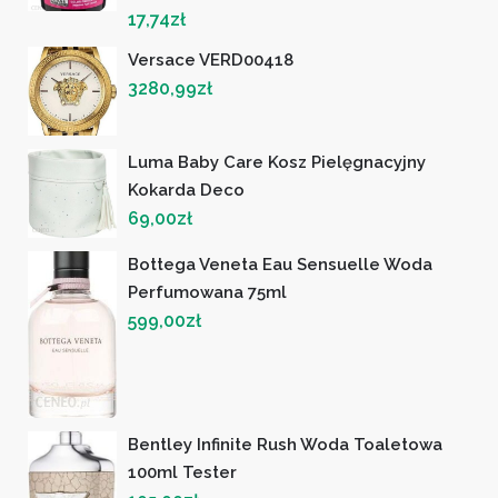
17,74
zł
Versace VERD00418
3280,99
zł
Luma Baby Care Kosz Pielęgnacyjny
Kokarda Deco
69,00
zł
Bottega Veneta Eau Sensuelle Woda
Perfumowana 75ml
599,00
zł
Bentley Infinite Rush Woda Toaletowa
100ml Tester