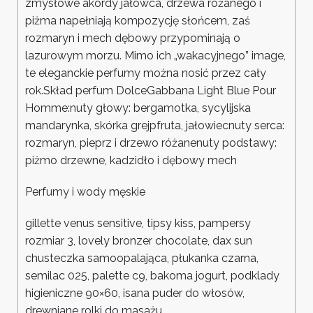
zmysłowe akordy jałowca, drzewa różanego i
piżma napełniają kompozycję słońcem, zaś
rozmaryn i mech dębowy przypominają o
lazurowym morzu. Mimo ich „wakacyjnego” image,
te eleganckie perfumy można nosić przez cały
rok.Skład perfum DolceGabbana Light Blue Pour
Homme:nuty głowy: bergamotka, sycylijska
mandarynka, skórka grejpfruta, jałowiecnuty serca:
rozmaryn, pieprz i drzewo różanenuty podstawy:
piżmo drzewne, kadzidło i dębowy mech
Perfumy i wody męskie
gillette venus sensitive, tipsy kiss, pampersy
rozmiar 3, lovely bronzer chocolate, dax sun
chusteczka samoopalająca, płukanka czarna,
semilac 025, palette c9, bakoma jogurt, podklady
higieniczne 90×60, isana puder do włosów,
drewniane rolki do masażu