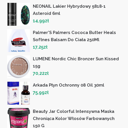
NEONAIL Lakier Hybrydowy 5818-1
Asteroid 6ml
14,99
zł
Palmer'S Palmers Cococa Butter Heals
Softnes Balsam Do Ciała 250Ml
17,25
zł
LUMENE Nordic Chic Bronzer Sun Kissed
15g
70,22
zł
Arkada Płyn Ochronny 08 Oil 30ml
75,99
zł
Beauty Jar Colorful Intensywna Maska
Chroniąca Kolor Włosów Farbowanych
150 G