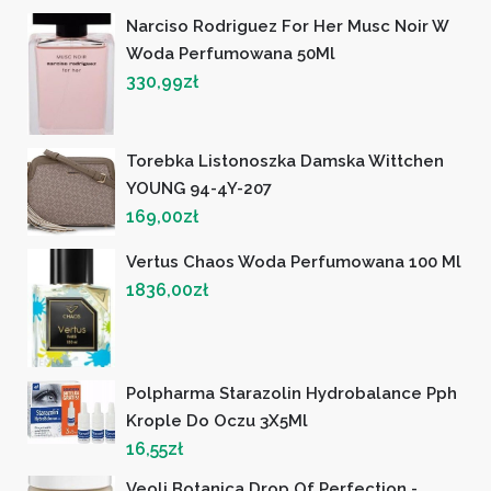
Narciso Rodriguez For Her Musc Noir W
Woda Perfumowana 50Ml
330,99
zł
Torebka Listonoszka Damska Wittchen
YOUNG 94-4Y-207
169,00
zł
Vertus Chaos Woda Perfumowana 100 Ml
1836,00
zł
Polpharma Starazolin Hydrobalance Pph
Krople Do Oczu 3X5Ml
16,55
zł
Veoli Botanica Drop Of Perfection -