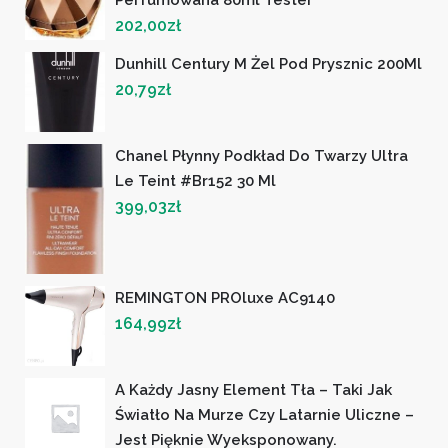
Perfumowana 80ml Tester
202,00
zł
Dunhill Century M Żel Pod Prysznic 200Ml
20,79
zł
Chanel Płynny Podkład Do Twarzy Ultra
Le Teint #br152 30 Ml
399,03
zł
REMINGTON PROluxe AC9140
164,99
zł
A Każdy Jasny Element Tła – Taki Jak
Światło Na Murze Czy Latarnie Uliczne –
Jest Pięknie Wyeksponowany.