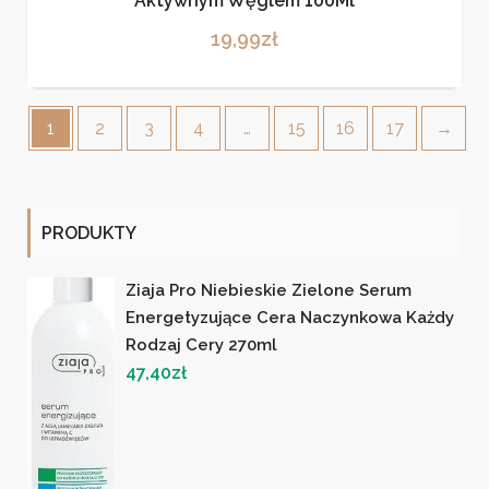
Aktywnym Węglem 100Ml
19,99
zł
1
2
3
4
…
15
16
17
→
PRODUKTY
Ziaja Pro Niebieskie Zielone Serum
Energetyzujące Cera Naczynkowa Każdy
Rodzaj Cery 270ml
47,40
zł