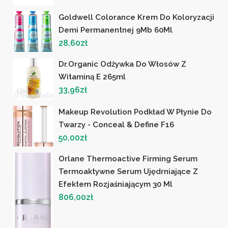
Goldwell Colorance Krem Do Koloryzacji
Demi Permanentnej 9Mb 60Ml
28,60
zł
Dr.Organic Odżywka Do Włosów Z
Witaminą E 265ml
33,96
zł
Makeup Revolution Podkład W Płynie Do
Twarzy - Conceal & Define F16
50,00
zł
Orlane Thermoactive Firming Serum
Termoaktywne Serum Ujędrniające Z
Efektem Rozjaśniającym 30 Ml
806,00
zł