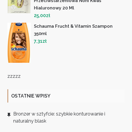
Przeciwstarzeniowa Noni Kwas
Hialuronowy 20 Ml
25,00
zł
Schauma Frucht & Vitamin Szampon
350ml
7,31
zł
zzzzz
OSTATNIE WPISY
Bronzer w sztyfcie: szybkie konturowanie i
naturalny blask