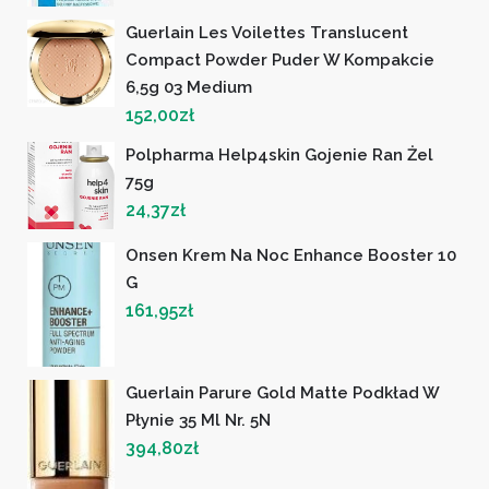
Guerlain Les Voilettes Translucent
Compact Powder Puder W Kompakcie
6,5g 03 Medium
152,00
zł
Polpharma Help4skin Gojenie Ran Żel
75g
24,37
zł
Onsen Krem Na Noc Enhance Booster 10
G
161,95
zł
Guerlain Parure Gold Matte Podkład W
Płynie 35 Ml Nr. 5N
394,80
zł