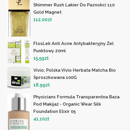
Shimmer Rush Lakier Do Paznokci 110
Gold Magnet
112,00
zł
FlosLek Anti Acne Antybakteryjny Żel
Punktowy 20ml
15,59
zł
Vivio, Polska Vivio Herbata Matcha Bio
Sproszkowana 100G
18,99
zł
Physicians Formula Transparentna Baza
Pod Makijaż - Organic Wear Silk
Foundation Elixir 05
41,10
zł