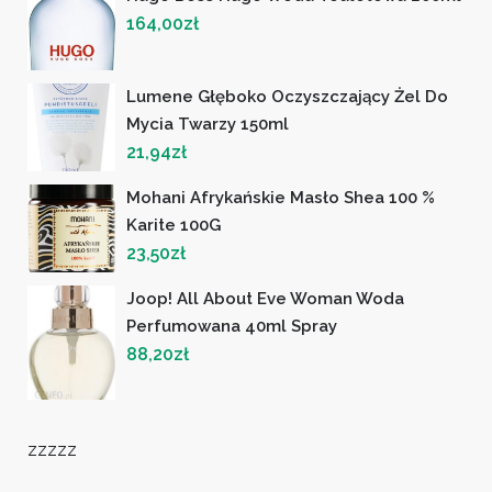
164,00
zł
Lumene Głęboko Oczyszczający Żel Do
Mycia Twarzy 150ml
21,94
zł
Mohani Afrykańskie Masło Shea 100 %
Karite 100G
23,50
zł
Joop! All About Eve Woman Woda
Perfumowana 40ml Spray
88,20
zł
zzzzz