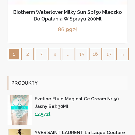
Biotherm Waterlover Milky Sun Spf50 Mleczko
Do Opalania W Sprayu 200Ml
86,99
zł
1
2
3
4
…
15
16
17
→
PRODUKTY
Eveline Fluid Magical Cc Cream Nr 50
Jasny Beż 30Ml
12,57
zł
YVES SAINT LAURENT La Laque Couture