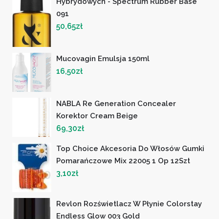
Hybrydowych - Spectrum Rubber Base
091
50,65
zł
Mucovagin Emulsja 150ml
16,50
zł
NABLA Re Generation Concealer
Korektor Cream Beige
69,30
zł
Top Choice Akcesoria Do Włosów Gumki
Pomarańczowe Mix 22005 1 Op 12Szt
3,10
zł
Revlon Rozświetlacz W Płynie Colorstay
Endless Glow 003 Gold