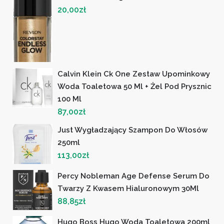
20,00
zł
Calvin Klein Ck One Zestaw Upominkowy
Woda Toaletowa 50 Ml + Żel Pod Prysznic
100 Ml
87,00
zł
Just Wygładzający Szampon Do Włosów
250ml
113,00
zł
Percy Nobleman Age Defense Serum Do
Twarzy Z Kwasem Hialuronowym 30Ml
88,85
zł
Hugo Boss Hugo Woda Toaletowa 200ml