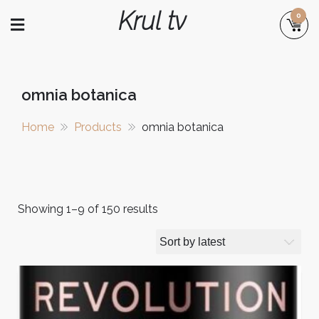
Skip
Krul tv
0
to
content
omnia botanica
Home
Products
omnia botanica
Showing 1–9 of 150 results