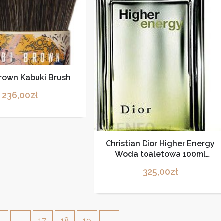
rown Kabuki Brush
236,00
zł
Christian Dior Higher Energy
Woda toaletowa 100ml
TESTER
325,00
zł
4
…
17
18
19
→