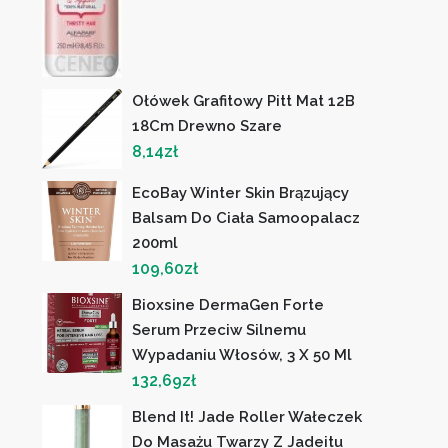
Ołówek Grafitowy Pitt Mat 12B
18Cm Drewno Szare
8,14
zł
EcoBay Winter Skin Brązujący
Balsam Do Ciała Samoopalacz
200ml
109,60
zł
Bioxsine DermaGen Forte
Serum Przeciw Silnemu
Wypadaniu Włosów, 3 X 50 Ml
132,69
zł
Blend It! Jade Roller Wałeczek
Do Masażu Twarzy Z Jadeitu