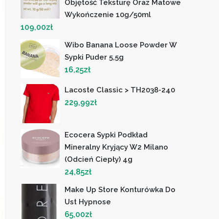
Objętość Teksturę Oraz Matowe
Wykończenie 10g/50ml
109,00
zł
Wibo Banana Loose Powder W
Sypki Puder 5,5g
16,25
zł
Lacoste Classic > TH2038-240
229,99
zł
Ecocera Sypki Podkład
Mineralny Kryjący W2 Milano
(Odcień Ciepły) 4g
24,85
zł
Make Up Store Konturówka Do
Ust Hypnose
65,00
zł