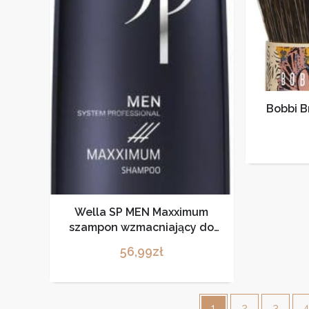
Bobbi B
Wella SP MEN Maxximum
szampon wzmacniający do
włosów dla mężczyzn 250ml
56,99
zł
1
2
3