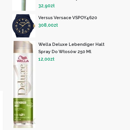
32,90
zł
Versus Versace VSPOY4620
308,00
zł
Wella Deluxe Lebendiger Halt
Spray Do Włosów 250 Ml
12,00
zł