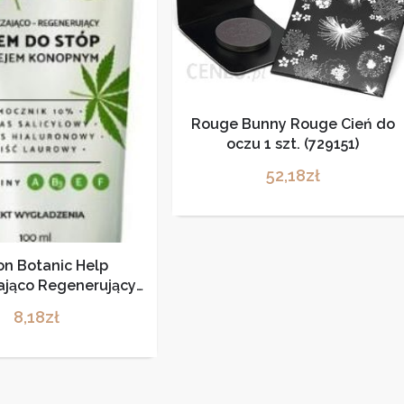
Rouge Bunny Rouge Cień do
oczu 1 szt. (729151)
52,18
zł
on Botanic Help
ająco Regenerujący
Do Stóp Z Olejem
8,18
zł
nopnym 100ml