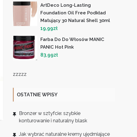
ArtDeco Long-Lasting
Foundation Oil Free Podkład
Matujący 30 Natural Shell 30ml
19,99
zł
Farba Do Do Włosów MANIC
PANIC Hot Pink
83,99
zł
zzzzz
OSTATNIE WPISY
Bronzer w sztyfcie: szybkie
konturowanie i naturalny blask
Jak wybrać naturalne kremy ujędrniające