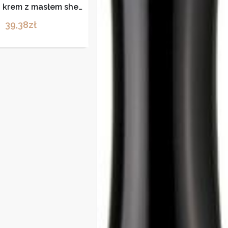
d krem z masłem shea
zniszczonych 200ml
39,38
zł