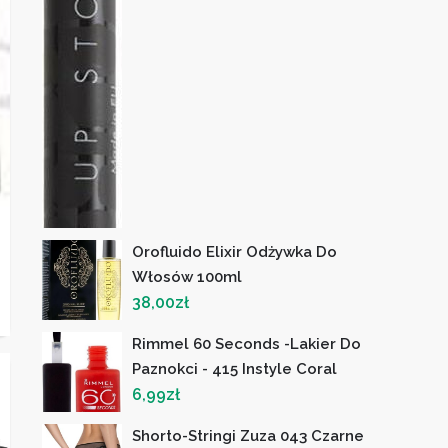
Orofluido Elixir Odżywka Do
Włosów 100ml
38,00
zł
Rimmel 60 Seconds -Lakier Do
Paznokci - 415 Instyle Coral
6,99
zł
Shorto-Stringi Zuza 043 Czarne