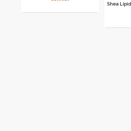
Shea Lipi
do rąk 