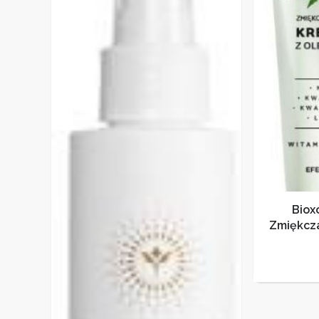
Biox
Zmiękcz
Krem 
Ko