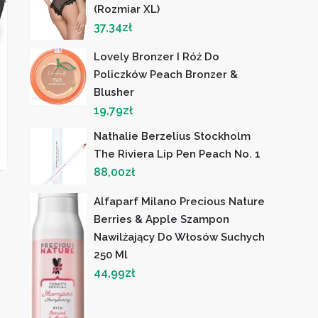
(Rozmiar XL)
37,34
zł
Lovely Bronzer I Róż Do
Policzków Peach Bronzer &
Blusher
19,79
zł
Nathalie Berzelius Stockholm
The Riviera Lip Pen Peach No. 1
88,00
zł
Alfaparf Milano Precious Nature
Berries & Apple Szampon
Nawilżający Do Włosów Suchych
250 Ml
44,99
zł