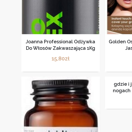
Joanna Professional Odżywka
Golden O
Do Włosów Zakwaszająca 1Kg
Jas
15,80
zł
gdzie i 
nogach 
dobrej 
długic