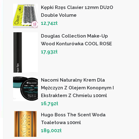
Kępki Rzęs Clavier 12mm DU2O
Double Volume
12,74
zł
Douglas Collection Make-Up
Wood Konturówka COOL ROSE
17,93
zł
Nacomi Naturalny Krem Dla
Mężczyzn Z Olejem Konopnym I
Ekstraktem Z Chmielu 100ml
16,79
zł
Hugo Boss The Scent Woda
Toaletowa 100ml
189,00
zł