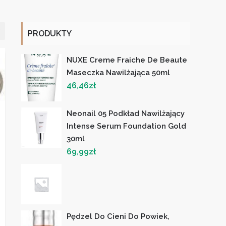
PRODUKTY
NUXE Creme Fraiche De Beaute
Maseczka Nawilżająca 50ml
46,46
zł
Neonail 05 Podkład Nawilżający
Intense Serum Foundation Gold
30ml
69,99
zł
Pędzel Do Cieni Do Powiek,