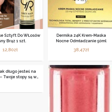
se Sztyft Do WŁosów
Dermika 24K Krem-Maska
ny Brąz 1 szt.
Nocne Odmładzanie 50ml
12,80
zł
38,47
zł
jak długo jesteś na
– Twoje stopy są w
kondycji nawet po
h wędrówkach. To
dlatego