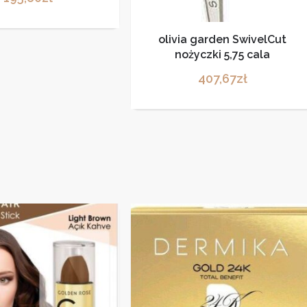
olivia garden SwivelCut
nożyczki 5,75 cala
407,67
zł