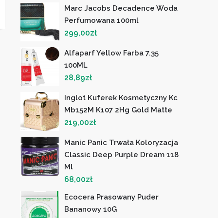
Marc Jacobs Decadence Woda
Perfumowana 100ml
299,00
zł
Alfaparf Yellow Farba 7.35
100ML
28,89
zł
Inglot Kuferek Kosmetyczny Kc
Mb152M K107 2Hg Gold Matte
219,00
zł
Manic Panic Trwała Koloryzacja
Classic Deep Purple Dream 118
Ml
68,00
zł
Ecocera Prasowany Puder
Bananowy 10G