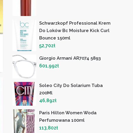
Schwarzkopf Professional Krem
Do Loków Bc Moisture Kick Curl
Bounce 150ml
52,70
zł
Giorgio Armani AR7074 5893
601,99
zł
Soleo City Do Solarium Tuba
200Ml
46,89
zł
Paris Hilton Women Woda
Perfumowana 100ml
113,80
zł