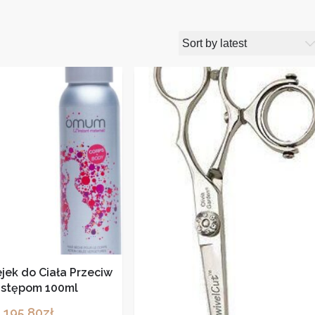
ek do Ciała Przeciw
stępom 100ml
195,80
zł