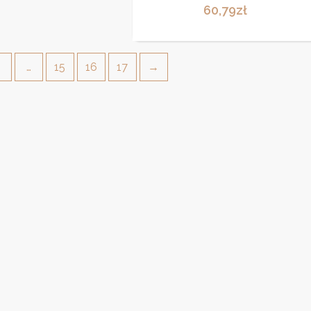
4ml
60,79
zł
4
…
15
16
17
→