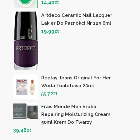
14,40
zł
Artdeco Ceramic Nail Lacquer
Lakier Do Paznokci Nr 129 6ml
19,99
zł
Replay Jeans Original For Her
Woda Toaletowa 20ml
55,72
zł
Frais Monde Men Brutia
Repairing Moisturizing Cream
50ml Krem Do Twarzy
39,48
zł