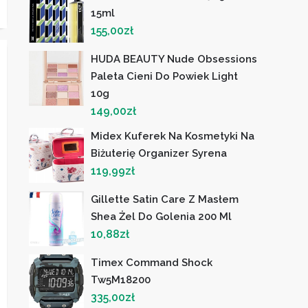
15ml
155,00
zł
HUDA BEAUTY Nude Obsessions
Paleta Cieni Do Powiek Light
10g
149,00
zł
Midex Kuferek Na Kosmetyki Na
Biżuterię Organizer Syrena
119,99
zł
Gillette Satin Care Z Masłem
Shea Żel Do Golenia 200 Ml
10,88
zł
Timex Command Shock
Tw5M18200
335,00
zł