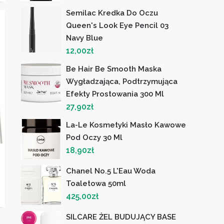
Semilac Kredka Do Oczu
Queen's Look Eye Pencil 03
Navy Blue
12,00
zł
Be Hair Be Smooth Maska
Wygładzająca, Podtrzymująca
Efekty Prostowania 300 Ml
27,90
zł
La-Le Kosmetyki Masło Kawowe
Pod Oczy 30 Ml
18,90
zł
Chanel No.5 L'Eau Woda
Toaletowa 50ml
425,00
zł
SILCARE ŻEL BUDUJĄCY BASE