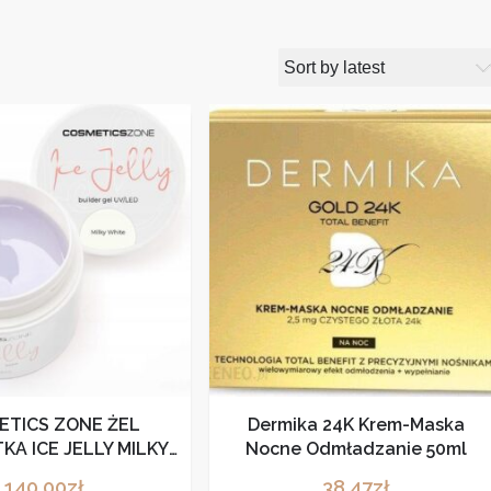
ETICS ZONE ŻEL
Dermika 24K Krem-Maska
KA ICE JELLY MILKY
Nocne Odmładzanie 50ml
 100ML IJMW100
140,00
zł
38,47
zł