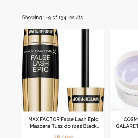
Showing 1–9 of 134 results
MAX FACTOR False Lash Epic
COSM
Mascara Tusz do rzęs Black
GALARET
13.1ml
WHITE
26,00
zł