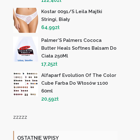
122,40
zł
Kostar 0091/S Leila Majtki
Stringi, Biały
64,99
zł
Palmer'S Palmers Cococa
Butter Heals Softnes Balsam Do
Ciała 250Ml
17,25
zł
Alfaparf Evolution Of The Color
Cube Farba Do Włosów 1100
60ml
20,59
zł
zzzzz
OSTATNIE WPISY