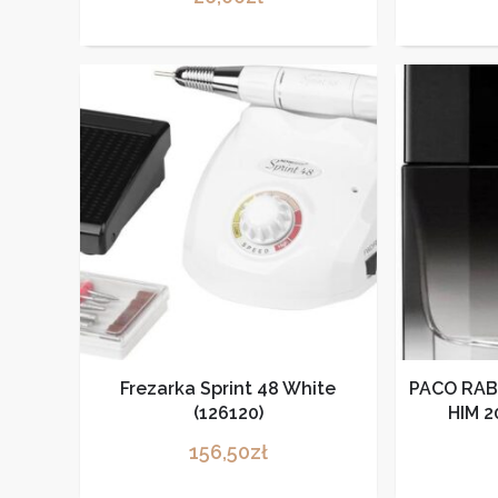
Frezarka Sprint 48 White
PACO RAB
(126120)
HIM 
toa
156,50
zł