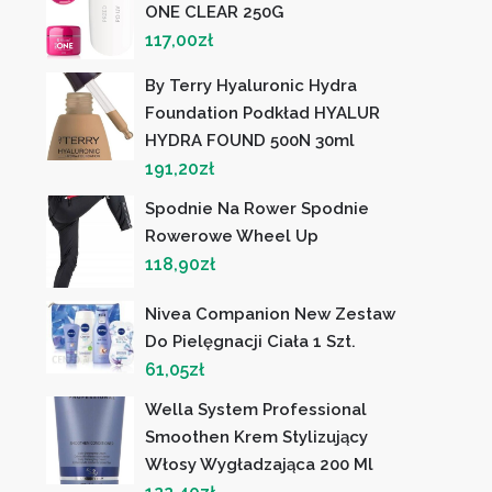
ONE CLEAR 250G
117,00
zł
By Terry Hyaluronic Hydra
Foundation Podkład HYALUR
HYDRA FOUND 500N 30ml
191,20
zł
Spodnie Na Rower Spodnie
Rowerowe Wheel Up
118,90
zł
Nivea Companion New Zestaw
Do Pielęgnacji Ciała 1 Szt.
61,05
zł
Wella System Professional
Smoothen Krem Stylizujący
Włosy Wygładzająca 200 Ml