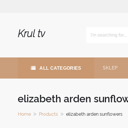
Skip
to
content
Krul tv
SKLEP
ALL CATEGORIES
elizabeth arden sunflo
Home
Products
elizabeth arden sunflowers