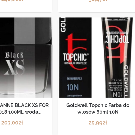
ANNE BLACK XS FOR
Goldwell Topchic Farba do
2018 100ML woda
wlosów 60ml 10N
letowa tester
203,00
zł
25,99
zł