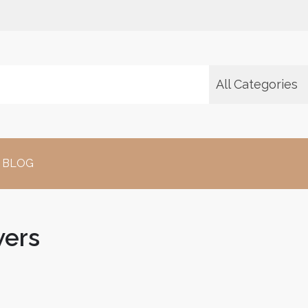
All Categories
BLOG
wers