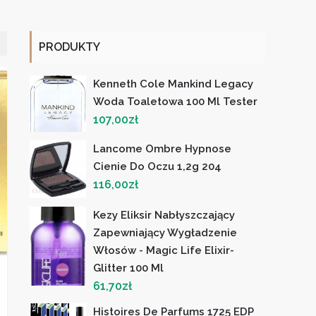
PRODUKTY
Kenneth Cole Mankind Legacy
Woda Toaletowa 100 Ml Tester
107,00
zł
Lancome Ombre Hypnose
Cienie Do Oczu 1,2g 204
116,00
zł
Kezy Eliksir Nabłyszczający
Zapewniający Wygładzenie
Włosów - Magic Life Elixir-
Glitter 100 Ml
61,70
zł
Histoires De Parfums 1725 EDP