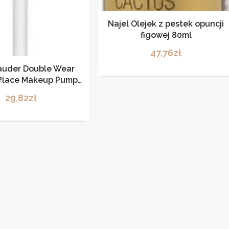
Najel Olejek z pestek opuncji
figowej 80ml
47,76
zł
auder Double Wear
-Place Makeup Pump
ka do podkładu
29,82
zł