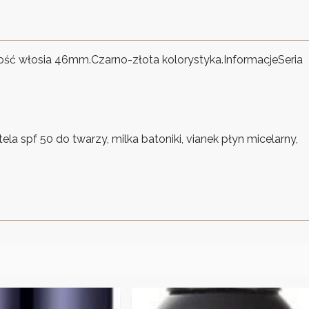
ść włosia 46mm.Czarno-złota kolorystyka.InformacjeSeria
a spf 50 do twarzy, milka batoniki, vianek płyn micelarny,