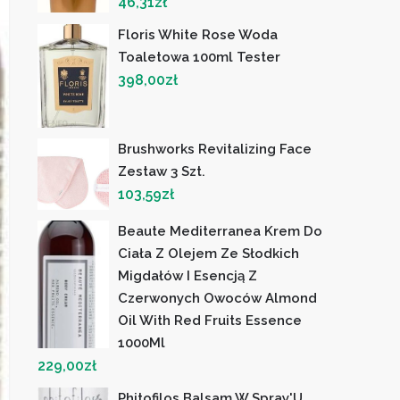
46,31
zł
Floris White Rose Woda
Toaletowa 100ml Tester
398,00
zł
Brushworks Revitalizing Face
Zestaw 3 Szt.
103,59
zł
Beaute Mediterranea Krem Do
Ciała Z Olejem Ze Słodkich
Migdałów I Esencją Z
Czerwonych Owoców Almond
Oil With Red Fruits Essence
1000Ml
229,00
zł
Phitofilos Balsam W Spray'U