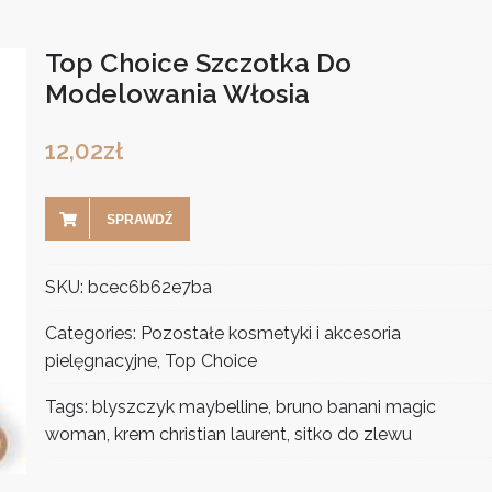
Top Choice Szczotka Do
Modelowania Włosia
12,02
zł
SPRAWDŹ
SKU:
bcec6b62e7ba
Categories:
Pozostałe kosmetyki i akcesoria
pielęgnacyjne
,
Top Choice
Tags:
blyszczyk maybelline
,
bruno banani magic
woman
,
krem christian laurent
,
sitko do zlewu