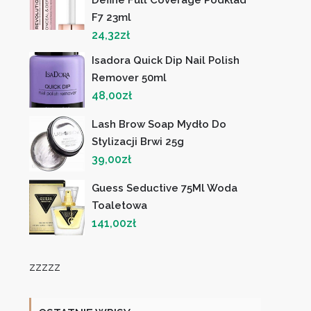
F7 23ml
24,32
zł
Isadora Quick Dip Nail Polish
Remover 50ml
48,00
zł
Lash Brow Soap Mydło Do
Stylizacji Brwi 25g
39,00
zł
Guess Seductive 75Ml Woda
Toaletowa
141,00
zł
zzzzz