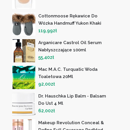
Cottonmoose Rękawice Do
Wózka Handmuff Yukon Khaki
119,99
zł
Arganicare Castrol Oil Serum
Nabłyszczające 100ml
55,40
zł
Mac M.A.C. Turquatic Woda
Toaletowa 20Ml
92,00
zł
Dr. Hauschka Lip Balm - Balsam
Do Ust 4 Ml
62,00
zł
Makeup Revolution Conceal &
Define Full Coverage Podkład