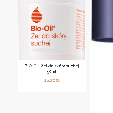
BIO-OIL Żel do skóry suchej
50ml
16,20
zł