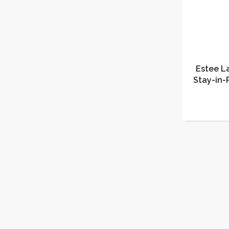
Estee L
Stay-in
pomp