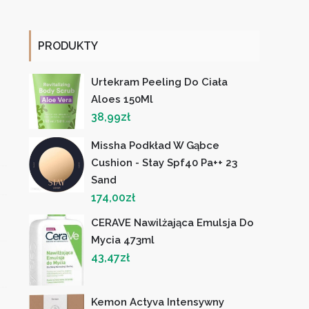
PRODUKTY
Urtekram Peeling Do Ciała
Aloes 150Ml
38,99
zł
Missha Podkład W Gąbce
Cushion - Stay Spf40 Pa++ 23
Sand
174,00
zł
CERAVE Nawilżająca Emulsja Do
Mycia 473ml
43,47
zł
Kemon Actyva Intensywny