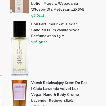
Lotion Przeciw Wypadaniu
Włosów Dla Mężczyzn 12X6Ml
97,01
zł
Bon Parfumeur 401 Cedar
Candied Plum Vanilla Woda
Perfumowana 15 Ml
126,90
zł
Voesh Relaksujący Krem ​​Do Rąk
I Ciała Lawenda Velvet Lux
Vegan Hand & Body Creme
Lavender Relieve 482G