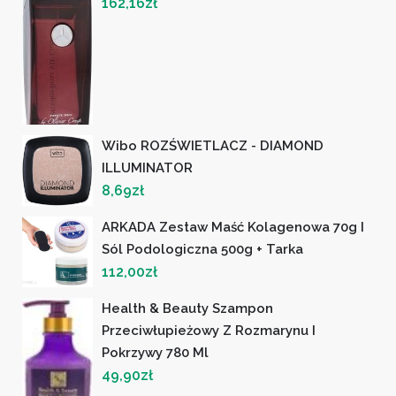
162,16
zł
Wibo ROZŚWIETLACZ - DIAMOND
ILLUMINATOR
8,69
zł
ARKADA Zestaw Maść Kolagenowa 70g I
Sól Podologiczna 500g + Tarka
112,00
zł
Health & Beauty Szampon
Przeciwłupieżowy Z Rozmarynu I
Pokrzywy 780 Ml
49,90
zł