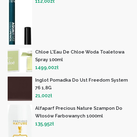
112,00
zł
Chloe L'Eau De Chloe Woda Toaletowa
Spray 100ml
1499,00
zł
Inglot Pomadka Do Ust Freedom System
76 1,8G
21,00
zł
Alfaparf Precious Nature Szampon Do
Włosów Farbowanych 1000ml
135,95
zł