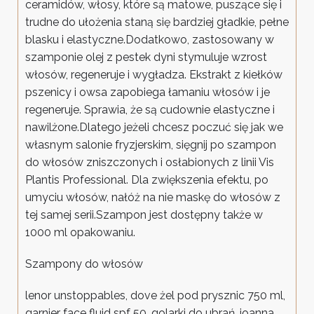
ceramidów, włosy, które są matowe, puszące się i
trudne do ułożenia staną się bardziej gładkie, pełne
blasku i elastyczne.Dodatkowo, zastosowany w
szamponie olej z pestek dyni stymuluje wzrost
włosów, regeneruje i wygładza. Ekstrakt z kiełków
pszenicy i owsa zapobiega łamaniu włosów i je
regeneruje. Sprawia, że są cudownie elastyczne i
nawilżone.Dlatego jeżeli chcesz poczuć się jak we
własnym salonie fryzjerskim, sięgnij po szampon
do włosów zniszczonych i osłabionych z linii Vis
Plantis Professional. Dla zwiększenia efektu, po
umyciu włosów, nałóż na nie maskę do włosów z
tej samej serii.Szampon jest dostępny także w
1000 ml opakowaniu.
Szampony do włosów
lenor unstoppables, dove żel pod prysznic 750 ml,
garnier face fluid spf 50, golarki do ubrań, joanna