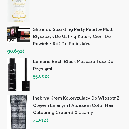
Shiseido Sparkling Party Palette Multi
Błyszczyk Do Ust + 4 Kolory Cieni Do
Powiek + Róż Do Policzków
90,69
zł
Lumene Birch Black Mascara Tusz Do
Rzęs 9ml
55,00
zł
Inebrya Krem Koloryzujący Do Włosów Z
Olejem Lnianym I Aloesem Color Hair
Colouring Cream 1.0 Czarny
31,51
zł