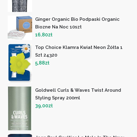
Ginger Organic Bio Podpaski Organic
Biozne Na Noc 10szt
16,80
zł
Top Choice Klamra Kwiat Neon Żółta 1
Szt 24320
5,88
zł
Goldwell Curls & Waves Twist Around
Styling Spray 200ml
39,00
zł