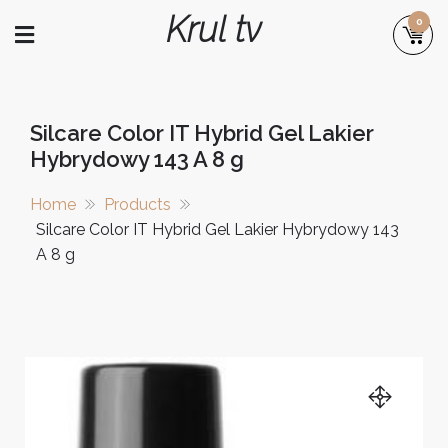
Skip
Krul tv
0
to
content
Silcare Color IT Hybrid Gel Lakier
Hybrydowy 143 A 8 g
Home
Products
Silcare Color IT Hybrid Gel Lakier Hybrydowy 143
A 8 g