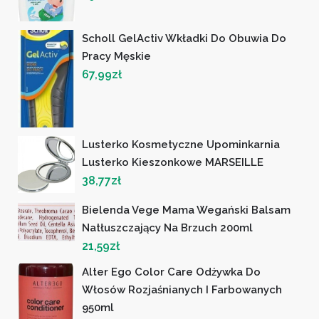
Scholl GelActiv Wkładki Do Obuwia Do
Pracy Męskie
67,99
zł
Lusterko Kosmetyczne Upominkarnia
Lusterko Kieszonkowe MARSEILLE
38,77
zł
Bielenda Vege Mama Wegański Balsam
Natłuszczający Na Brzuch 200ml
21,59
zł
Alter Ego Color Care Odżywka Do
Włosów Rozjaśnianych I Farbowanych
950ml