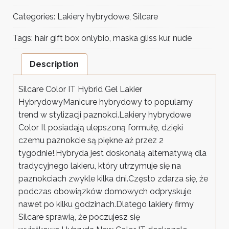
Categories:
Lakiery hybrydowe
,
Silcare
Tags:
hair gift box onlybio
,
maska gliss kur
,
nude
Description
Silcare Color IT Hybrid Gel Lakier
HybrydowyManicure hybrydowy to popularny
trend w stylizacji paznokci.Lakiery hybrydowe
Color It posiadają ulepszoną formułę, dzięki
czemu paznokcie są piękne aż przez 2
tygodnie!.Hybryda jest doskonałą alternatywą dla
tradycyjnego lakieru, który utrzymuje się na
paznokciach zwykle kilka dni.Często zdarza się, że
podczas obowiązków domowych odpryskuje
nawet po kilku godzinach.Dlatego lakiery firmy
Silcare sprawią, że poczujesz się