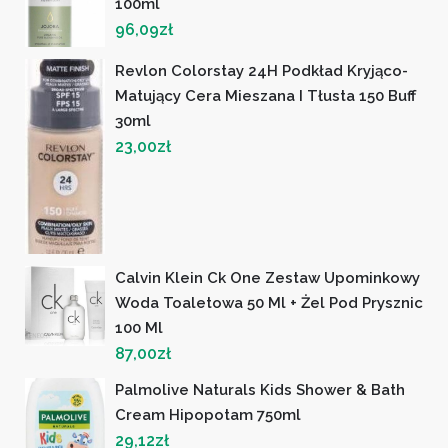
100ml
96,09
zł
Revlon Colorstay 24H Podkład Kryjąco-
Matujący Cera Mieszana I Tłusta 150 Buff
30ml
23,00
zł
Calvin Klein Ck One Zestaw Upominkowy
Woda Toaletowa 50 Ml + Żel Pod Prysznic
100 Ml
87,00
zł
Palmolive Naturals Kids Shower & Bath
Cream Hipopotam 750ml
29,12
zł