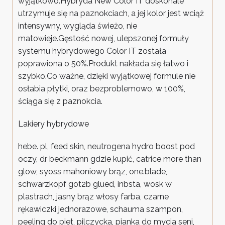
wyjątkowo.Hybryda New Color IT doskonale
utrzymuje się na paznokciach, a jej kolor jest wciąż
intensywny, wygląda świeżo, nie
matowieje.Gęstość nowej, ulepszonej formuły
systemu hybrydowego Color IT została
poprawiona o 50%.Produkt nakłada się łatwo i
szybko.Co ważne, dzięki wyjątkowej formule nie
osłabia płytki, oraz bezproblemowo, w 100%,
ściąga się z paznokcia.
Lakiery hybrydowe
hebe. pl, feed skin, neutrogena hydro boost pod
oczy, dr beckmann gdzie kupić, catrice more than
glow, syoss mahoniowy brąz, one.blade,
schwarzkopf got2b glued, inbsta, wosk w
plastrach, jasny brąz włosy farba, czarne
rękawiczki jednorazowe, schauma szampon,
peeling do piet, pilczycka, pianka do mycia seni,