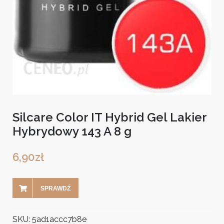
Silcare Color IT Hybrid Gel Lakier
Hybrydowy 143 A 8 g
6,90
zł
SPRAWDŹ
SKU:
5ad1accc7b8e