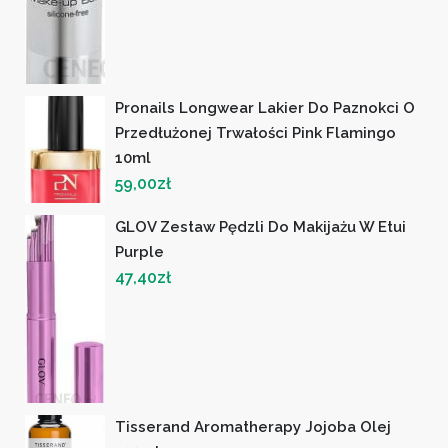
Pronails Longwear Lakier Do Paznokci O
Przedłużonej Trwałości Pink Flamingo
10ml
59,00
zł
GLOV Zestaw Pędzli Do Makijażu W Etui
Purple
47,40
zł
Tisserand Aromatherapy Jojoba Olej