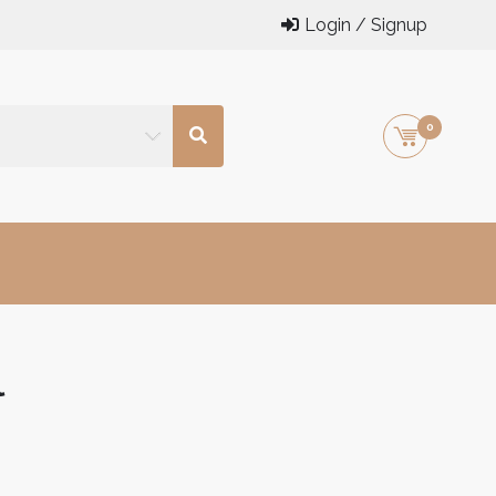
Login / Signup
0
l