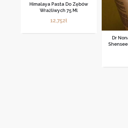
Himalaya Pasta Do Zębów
Wrażliwych 75 Ml
12,75
zł
Dr Non
Shensee
zapobiega
przeciw
ka