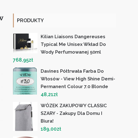
w
PRODUKTY
Kilian Liaisons Dangereuses
Typical Me Unisex Wkład Do
Wody Perfumowanej 50ml
768,95
zł
Davines Półtrwała Farba Do
Włosów - View High Shine Demi-
Permanent Colour 7.0 Blonde
48,21
zł
WÓZEK ZAKUPOWY CLASSIC
SZARY - Zakupy Dla Domu I
Biura!
189,00
zł