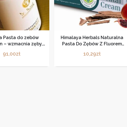
a Pasta do zebów
Himalaya Herbals Naturalna
n – wzmacnia zęby,
Pasta Do Zębów Z Fluorem
 krwawieniu dziąseł i
75Ml
91,00
zł
10,29
zł
działa powstawaniu
mienia 80 ml