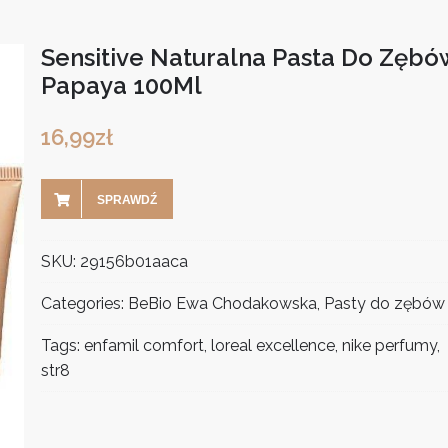
Sensitive Naturalna Pasta Do Zębó
Papaya 100Ml
16,99
zł
SPRAWDŹ
SKU:
29156b01aaca
Categories:
BeBio Ewa Chodakowska
,
Pasty do zębów
Tags:
enfamil comfort
,
loreal excellence
,
nike perfumy
,
str8