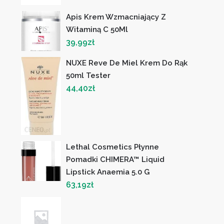
Apis Krem Wzmacniający Z
Witaminą C 50Ml
39,99
zł
NUXE Reve De Miel Krem Do Rąk
50ml Tester
44,40
zł
Lethal Cosmetics Płynne
Pomadki CHIMERA™ Liquid
Lipstick Anaemia 5.0 G
63,19
zł