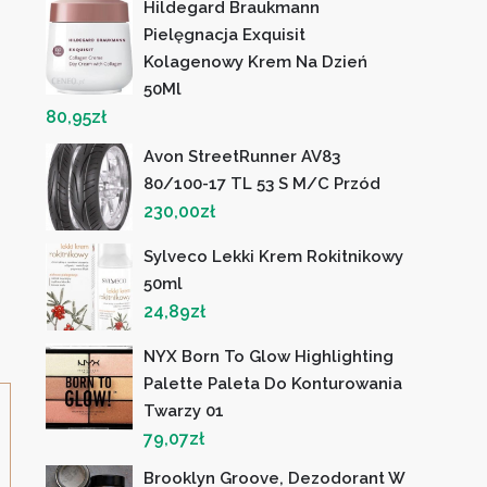
Hildegard Braukmann
Pielęgnacja Exquisit
Kolagenowy Krem Na Dzień
50Ml
80,95
zł
Avon StreetRunner AV83
80/100-17 TL 53 S M/C Przód
230,00
zł
Sylveco Lekki Krem Rokitnikowy
50ml
24,89
zł
NYX Born To Glow Highlighting
Palette Paleta Do Konturowania
Twarzy 01
79,07
zł
Brooklyn Groove, Dezodorant W