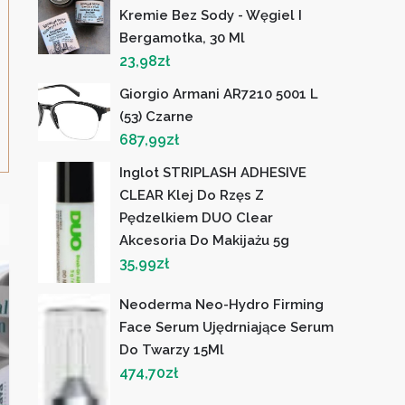
Kremie Bez Sody - Węgiel I
Bergamotka, 30 Ml
23,98
zł
Giorgio Armani AR7210 5001 L
(53) Czarne
687,99
zł
Inglot STRIPLASH ADHESIVE
CLEAR Klej Do Rzęs Z
Pędzelkiem DUO Clear
Akcesoria Do Makijażu 5g
35,99
zł
Neoderma Neo-Hydro Firming
Face Serum Ujędrniające Serum
Do Twarzy 15Ml
474,70
zł