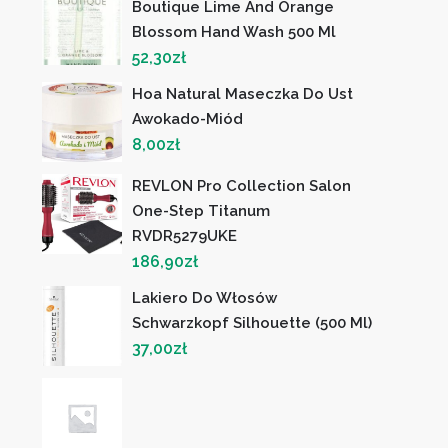
Boutique Lime And Orange
Blossom Hand Wash 500 Ml
52,30
zł
Hoa Natural Maseczka Do Ust
Awokado-Miód
8,00
zł
REVLON Pro Collection Salon
One-Step Titanum
RVDR5279UKE
186,90
zł
Lakiero Do Włosów
Schwarzkopf Silhouette (500 Ml)
37,00
zł