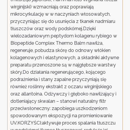
wirginijski) wzmacniają oraz poprawiają
mikrocyrkulację w w naczyniach włosowatych,
przyczyniając się do usunięcia z tkanek nadmiaru
tłuszczów oraz wody podskórnej.Dzięki
wielozadaniowym peptydom kolagenu rybiego w
Biopeptide Complex Thermo Balm nawilża,
regeneruje, pobudza skórę do odnowy włókien
kolagenowych i elastynowych, a składniki aktywne
preparatu przenoszone są w najgłębsze warstwy
skóry.Do działania regenerującego, kojącego
podrażnienia i stany zapalne przyczyniają się
również roślinny ekstrakt z oczaru wirginijskiego
oraz allantoina. Odżywczy i głęboko nawilżający i
dotleniający skwalan – stanowi naturalny filtr
przeciwsłoneczny: zapobiega uszkodzeniom
spowodowanym ekspozycji na promieniowanie
UV.KORZYŚCI:aktywuje proces spalania tłuszczu