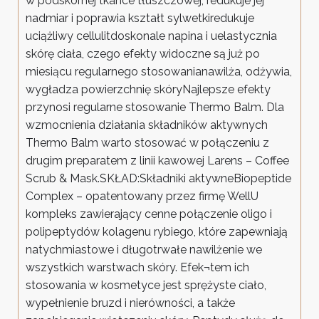
w podskórnej tkance tłuszczowej, redukuje jej
nadmiar i poprawia kształt sylwetkiredukuje
uciążliwy cellulitdoskonale napina i uelastycznia
skórę ciała, czego efekty widoczne są już po
miesiącu regularnego stosowanianawilża, odżywia,
wygładza powierzchnię skóryNajlepsze efekty
przynosi regularne stosowanie Thermo Balm. Dla
wzmocnienia działania składników aktywnych
Thermo Balm warto stosować w połączeniu z
drugim preparatem z linii kawowej Larens – Coffee
Scrub & Mask.SKŁAD:Składniki aktywneBiopeptide
Complex – opatentowany przez firmę WellU
kompleks zawierający cenne połączenie oligo i
polipeptydów kolagenu rybiego, które zapewniają
natychmiastowe i długotrwałe nawilżenie we
wszystkich warstwach skóry. Efek¬tem ich
stosowania w kosmetyce jest sprężyste ciało,
wypełnienie bruzd i nierówności, a także