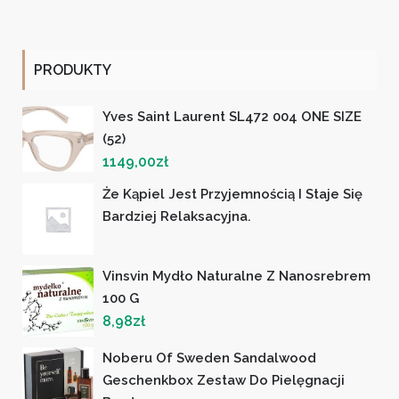
PRODUKTY
Yves Saint Laurent SL472 004 ONE SIZE
(52)
1149,00
zł
Że Kąpiel Jest Przyjemnością I Staje Się
Bardziej Relaksacyjna.
Vinsvin Mydło Naturalne Z Nanosrebrem
100 G
8,98
zł
Noberu Of Sweden Sandalwood
Geschenkbox Zestaw Do Pielęgnacji