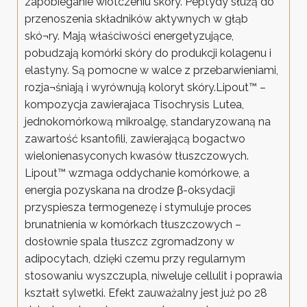
zapobieganie wiotczeniu skóry. Peptydy służą do
przenoszenia składników aktywnych w głąb
skó¬ry. Mają właściwości energetyzujące,
pobudzają komórki skóry do produkcji kolagenu i
elastyny. Są pomocne w walce z przebarwieniami,
rozja¬śniają i wyrównują koloryt skóry.Lipout™ –
kompozycja zawierajaca Tisochrysis Lutea,
jednokomórkową mikroalgę, standaryzowaną na
zawartość ksantofili, zawierającą bogactwo
wielonienasyconych kwasów tłuszczowych.
Lipout™ wzmaga oddychanie komórkowe, a
energia pozyskana na drodze β-oksydacji
przyspiesza termogenezę i stymuluje proces
brunatnienia w komórkach tłuszczowych –
dosłownie spala tłuszcz zgromadzony w
adipocytach, dzięki czemu przy regularnym
stosowaniu wyszczupla, niweluje cellulit i poprawia
kształt sylwetki. Efekt zauważalny jest już po 28