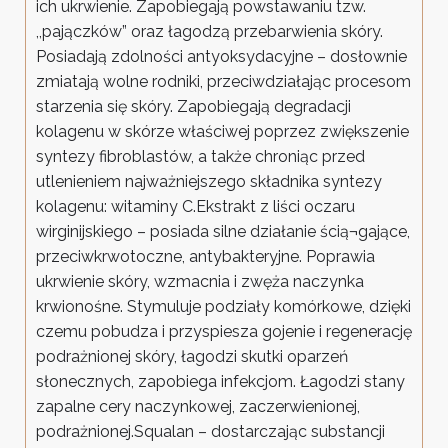
ich ukrwienie. Zapobiegają powstawaniu tzw.
,,pajączków” oraz łagodzą przebarwienia skóry.
Posiadają zdolności antyoksydacyjne – dosłownie
zmiatają wolne rodniki, przeciwdziałając procesom
starzenia się skóry. Zapobiegają degradacji
kolagenu w skórze właściwej poprzez zwiększenie
syntezy fibroblastów, a także chroniąc przed
utlenieniem najważniejszego składnika syntezy
kolagenu: witaminy C.Ekstrakt z liści oczaru
wirginijskiego – posiada silne działanie ścią¬gające,
przeciwkrwotoczne, antybakteryjne. Poprawia
ukrwienie skóry, wzmacnia i zwęża naczynka
krwionośne. Stymuluje podziały komórkowe, dzięki
czemu pobudza i przyspiesza gojenie i regenerację
podrażnionej skóry, łagodzi skutki oparzeń
słonecznych, zapobiega infekcjom. Łagodzi stany
zapalne cery naczynkowej, zaczerwienionej,
podrażnionej.Squalan – dostarczając substancji