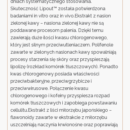
dniach systematycznego stosowania.
Skuteczność Lipout™ została potwierdzona
badaniami in vitro oraz in vivo.Ekstrakt z nasion
zielonej kawy – nasiona zielonej kawy nie są
poddawane procesom palenia. Dzięki temu
zawierają duże ilości kwasu chlorogenowego,
który jest silnym przeciwutleniaczem. Polifenole
zawarte w zielonych nasionach kawy spowalniają
procesy starzenia się skóry oraz przyspieszają
lipolizę (rozkład komórek tłuszczowych). Ponadto
kwas chlorogenowy posiada właściwości
przeciwbakteryjne, przeciwgrzybicze i
przeciwwirusowe. Połączenie kwasu
chlorogenowego i kofeiny przyspiesza rozpad
komórek tłuszczowych i zapobiega powstawaniu
cellulitu.Ekstrakt z liści miłorzębu japońskiego –
flawonoidy zawarte w ekstrakcie z miłorzębu
uszczelniają naczynia krwionośne oraz poprawiają