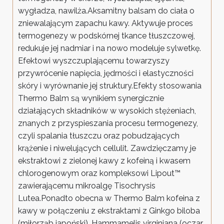
wygładza, nawilża.Aksamitny balsam do ciała o
zniewalającym zapachu kawy. Aktywuje proces
termogenezy w podskórnej tkance tłuszczowej,
redukuje jej nadmiar i na nowo modeluje sylwetkę.
Efektowi wyszczuplającemu towarzyszy
przywrócenie napięcia, jędrności i elastyczności
skóry i wyrównanie jej struktury.Efekty stosowania
Thermo Balm są wynikiem synergicznie
działających składników w wysokich stężeniach,
znanych z przyspieszania procesu termogenezy,
czyli spalania tłuszczu oraz pobudzających
krążenie i niwelujących cellulit. Zawdzięczamy je
ekstraktowi z zielonej kawy z kofeiną i kwasem
chlorogenowym oraz kompleksowi Lipout™
zawierającemu mikroalgę Tisochrysis
Lutea.Ponadto obecna w Thermo Balm kofeina z
kawy w połączeniu z ekstraktami z Ginkgo biloba
(miłorząb japoński), Hammamelis virginiana (oczar