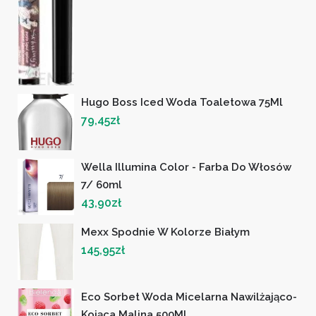
Hugo Boss Iced Woda Toaletowa 75Ml
79,45
zł
Wella Illumina Color - Farba Do Włosów
7/ 60ml
43,90
zł
Mexx Spodnie W Kolorze Białym
145,95
zł
Eco Sorbet Woda Micelarna Nawilżająco-
Kojąca Malina 500Ml