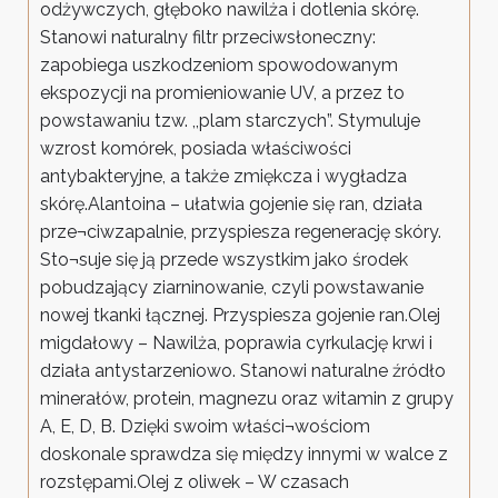
odżywczych, głęboko nawilża i dotlenia skórę.
Stanowi naturalny filtr przeciwsłoneczny:
zapobiega uszkodzeniom spowodowanym
ekspozycji na promieniowanie UV, a przez to
powstawaniu tzw. ,,plam starczych”. Stymuluje
wzrost komórek, posiada właściwości
antybakteryjne, a także zmiękcza i wygładza
skórę.Alantoina – ułatwia gojenie się ran, działa
prze¬ciwzapalnie, przyspiesza regenerację skóry.
Sto¬suje się ją przede wszystkim jako środek
pobudzający ziarninowanie, czyli powstawanie
nowej tkanki łącznej. Przyspiesza gojenie ran.Olej
migdałowy – Nawilża, poprawia cyrkulację krwi i
działa antystarzeniowo. Stanowi naturalne źródło
minerałów, protein, magnezu oraz witamin z grupy
A, E, D, B. Dzięki swoim właści¬wościom
doskonale sprawdza się między innymi w walce z
rozstępami.Olej z oliwek – W czasach