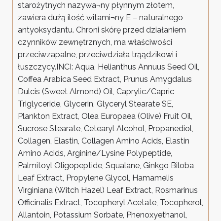
starożytnych nazywa¬ny płynnym złotem,
zawiera dużą ilość witami¬ny E – naturalnego
antyoksydantu. Chroni skórę przed działaniem
czynników zewnętrznych, ma właściwości
przeciwzapalne, przeciwdziała trąądzikowi i
łuszczycy.INCI: Aqua, Helianthus Annuus Seed Oil,
Coffea Arabica Seed Extract, Prunus Amygdalus
Dulcis (Sweet Almond) Oil, Caprylic/Capric
Triglyceride, Glycerin, Glyceryl Stearate SE,
Plankton Extract, Olea Europaea (Olive) Fruit Oil,
Sucrose Stearate, Cetearyl Alcohol, Propanediol,
Collagen, Elastin, Collagen Amino Acids, Elastin
Amino Acids, Arginine/Lysine Polypeptide,
Palmitoyl Oligopeptide, Squalane, Ginkgo Biloba
Leaf Extract, Propylene Glycol, Hamamelis
Virginiana (Witch Hazel) Leaf Extract, Rosmarinus
Officinalis Extract, Tocopheryl Acetate, Tocopherol,
Allantoin, Potassium Sorbate, Phenoxyethanol,