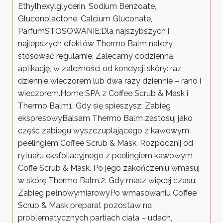
Ethylhexylglycerin, Sodium Benzoate,
Gluconolactone, Calcium Gluconate,
ParfumSTOSOWANIE:Dla najszybszych i
najlepszych efektów Thermo Balm należy
stosować regularnie. Zalecamy codzienną
aplikację, w zależności od kondycji skóry: raz
dziennie wieczorem lub dwa razy dziennie – rano i
wieczorem.Home SPA z Coffee Scrub & Mask i
Thermo Balm1. Gdy się spieszysz: Zabieg
ekspresowyBalsam Thermo Balm zastosuj jako
część zabiegu wyszczuplającego z kawowym
peelingiem Coffee Scrub & Mask. Rozpocznij od
rytuału eksfoliacyjnego z peelingiem kawowym
Coffe Scrub & Mask. Po jego zakończeniu wmasuj
w skórę Thermo Balm.2. Gdy masz więcej czasu:
Zabieg pełnowymiarowyPo wmasowaniu Coffee
Scrub & Mask preparat pozostaw na
problematycznych partiach ciała – udach,