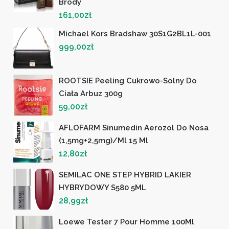
Brody
161,00
zł
Michael Kors Bradshaw 30S1G2BL1L-001
999,00
zł
ROOTSIE Peeling Cukrowo-Solny Do
Ciała Arbuz 300g
59,00
zł
AFLOFARM Sinumedin Aerozol Do Nosa
(1,5mg+2,5mg)/ml 15 Ml
12,80
zł
SEMILAC ONE STEP HYBRID LAKIER
HYBRYDOWY S580 5ML
28,99
zł
Loewe Tester 7 Pour Homme 100Ml