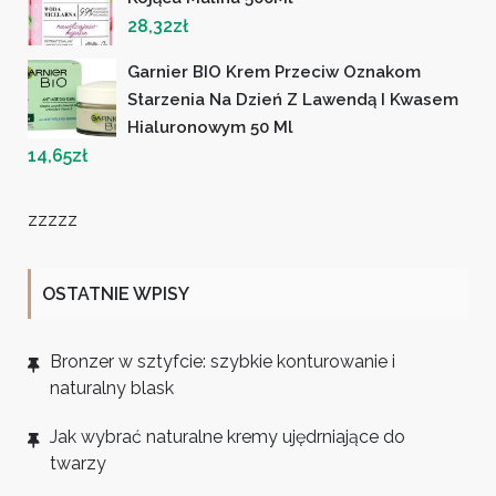
28,32
zł
Garnier BIO Krem Przeciw Oznakom
Starzenia Na Dzień Z Lawendą I Kwasem
Hialuronowym 50 Ml
14,65
zł
zzzzz
OSTATNIE WPISY
Bronzer w sztyfcie: szybkie konturowanie i
naturalny blask
Jak wybrać naturalne kremy ujędrniające do
twarzy