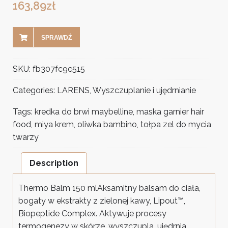
163,89
zł
SPRAWDŹ
SKU:
fb307fc9c515
Categories:
LARENS
,
Wyszczuplanie i ujędrnianie
Tags:
kredka do brwi maybelline
,
maska garnier hair
food
,
miya krem
,
oliwka bambino
,
tołpa zel do mycia
twarzy
Description
Thermo Balm 150 mlAksamitny balsam do ciała,
bogaty w ekstrakty z zielonej kawy, Lipout™,
Biopeptide Complex. Aktywuje procesy
termogenezy w skórze, wyszczupla, ujędrnia,