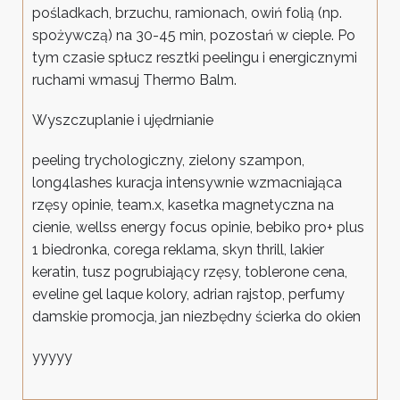
pośladkach, brzuchu, ramionach, owiń folią (np.
spożywczą) na 30-45 min, pozostań w cieple. Po
tym czasie spłucz resztki peelingu i energicznymi
ruchami wmasuj Thermo Balm.
Wyszczuplanie i ujędrnianie
peeling trychologiczny, zielony szampon,
long4lashes kuracja intensywnie wzmacniająca
rzęsy opinie, team.x, kasetka magnetyczna na
cienie, wellss energy focus opinie, bebiko pro+ plus
1 biedronka, corega reklama, skyn thrill, lakier
keratin, tusz pogrubiający rzęsy, toblerone cena,
eveline gel laque kolory, adrian rajstop, perfumy
damskie promocja, jan niezbędny ścierka do okien
yyyyy