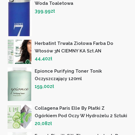
Woda Toaletowa
399,99
zł
Herbatint Trwała Ziołowa Farba Do
Włosów 3N CIEMNY KA Szt.AN
44,40
zł
Epionce Purifying Toner Tonik
Oczyszczający 120ml
159,00
zł
Collagena Paris Elle By Płatki Z
Ogórkiem Pod Oczy W Hydrożelu 2 Sztuki
20,08
zł