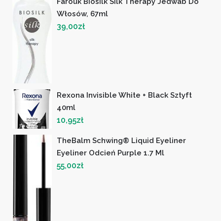
Farouk Biosilk Silk Therapy Jedwab Do
Włosów, 67ml
39,00
zł
Rexona Invisible White + Black Sztyft
40ml
10,95
zł
TheBalm Schwing® Liquid Eyeliner
Eyeliner Odcień Purple 1.7 Ml
55,00
zł