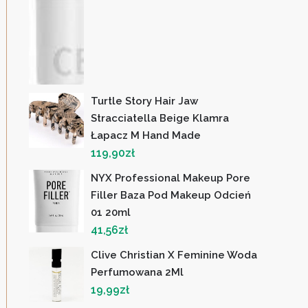
Turtle Story Hair Jaw
Stracciatella Beige Klamra
Łapacz M Hand Made
119,90
zł
NYX Professional Makeup Pore
Filler Baza Pod Makeup Odcień
01 20ml
41,56
zł
Clive Christian X Feminine Woda
Perfumowana 2Ml
19,99
zł