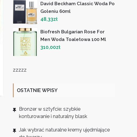
David Beckham Classic Woda Po
Goleniu 60ml
48,33
zł
Biofresh Bulgarian Rose For
Men Woda Toaletowa 100 Ml
310,00
zł
zzzzz
OSTATNIE WPISY
Bronzer w sztyfcie: szybkie
konturowanie i naturalny blask
Jak wybrać naturalne kremy ujędrniające