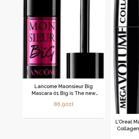
Lancome Maonsieur Big
Mascara 01 Big is The new
Black 10ml
86,90
zł
L’Oreal 
Collagen