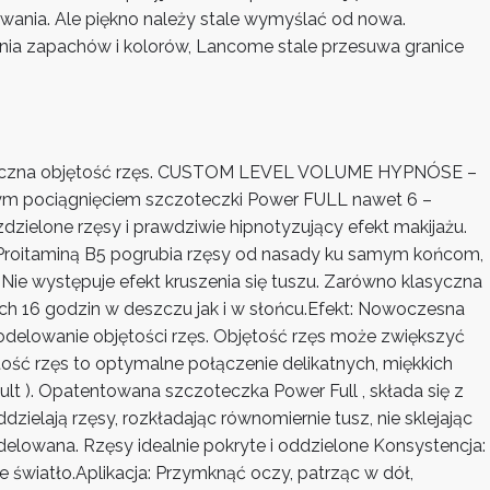
owania. Ale piękno należy stale wymyślać od nowa.
enia zapachów i kolorów, Lancome stale przesuwa granice
otyczna objętość rzęs. CUSTOM LEVEL VOLUME HYPNÓSE –
żdym pociągnięciem szczoteczki Power FULL nawet 6 –
dzielone rzęsy i prawdziwie hipnotyzujący efekt makijażu.
Proitaminą B5 pogrubia rzęsy od nasady ku samym końcom,
Nie występuje efekt kruszenia się tuszu. Zarówno klasyczna
h 16 godzin w deszczu jak i w słońcu.Efekt: Nowoczesna
odelowanie objętości rzęs. Objętość rzęs może zwiększyć
tość rzęs to optymalne połączenie delikatnych, miękkich
 ). Opatentowana szczoteczka Power Full , składa się z
ielają rzęsy, rozkładając równomiernie tusz, nie sklejając
delowana. Rzęsy idealnie pokryte i oddzielone Konsystencja:
ce światło.Aplikacja: Przymknąć oczy, patrząc w dół,