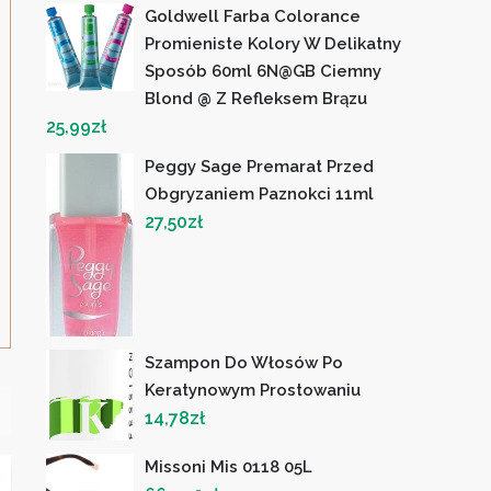
Goldwell Farba Colorance
Promieniste Kolory W Delikatny
Sposób 60ml 6N@GB Ciemny
Blond @ Z Refleksem Brązu
25,99
zł
Peggy Sage Premarat Przed
Obgryzaniem Paznokci 11ml
27,50
zł
Szampon Do Włosów Po
Keratynowym Prostowaniu
14,78
zł
Missoni Mis 0118 05L