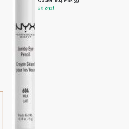
Odcień 604 Milk 5g
20,29
zł