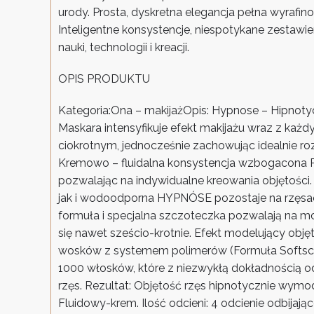
urody. Prosta, dyskretna elegancja pełna wyrafin
Inteligentne konsystencje, niespotykane zestawi
nauki, technologii i kreacji.
OPIS PRODUKTU
Kategoria:Ona – makijażOpis: Hypnose – Hipn
Maskara intensyfikuje efekt makijażu wraz z ka
ciokrotnym, jednocześnie zachowując idealnie roz
Kremowo – fluidalna konsystencja wzbogacona 
pozwalając na indywidualne kreowania objętości. 
jak i wodoodporna HYPNÓSE pozostaje na rzęsac
formuła i specjalna szczoteczka pozwalają na m
się nawet sześcio-krotnie. Efekt modelujący obję
wosków z systemem polimerów (Formuła Softscult
1000 włosków, które z niezwykłą dokładnością oddz
rzęs. Rezultat: Objętość rzęs hipnotycznie wymo
Fluidowy-krem. Ilość odcieni: 4 odcienie odbijają