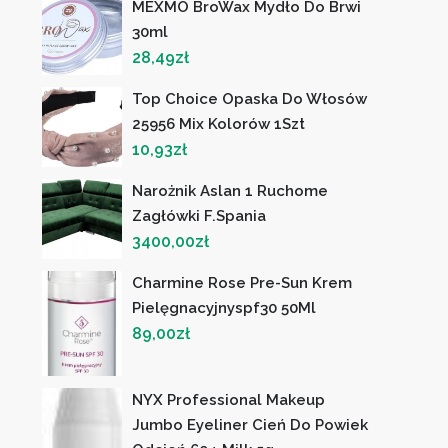
MEXMO BroWax Mydło Do Brwi
30ml
28,49
zł
Top Choice Opaska Do Włosów
25956 Mix Kolorów 1Szt
10,93
zł
Narożnik Aslan 1 Ruchome
Zagłówki F.Spania
3400,00
zł
Charmine Rose Pre-Sun Krem
Pielęgnacyjnyspf30 50Ml
89,00
zł
NYX Professional Makeup
Jumbo Eyeliner Cień Do Powiek