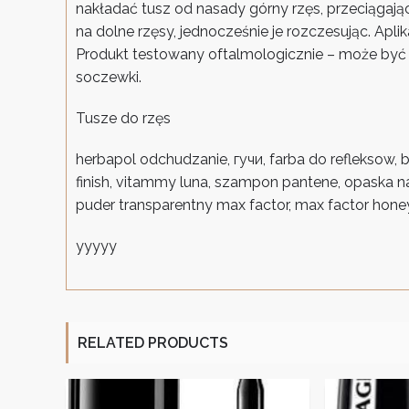
nakładać tusz od nasady górny rzęs, przeciągaj
na dolne rzęsy, jednocześnie je rozczesując. Ap
Produkt testowany oftalmologicznie – może być
soczewki.
Tusze do rzęs
herbapol odchudzanie, гучи, farba do refleksow,
finish, vitammy luna, szampon pantene, opaska n
puder transparentny max factor, max factor hone
yyyyy
RELATED PRODUCTS