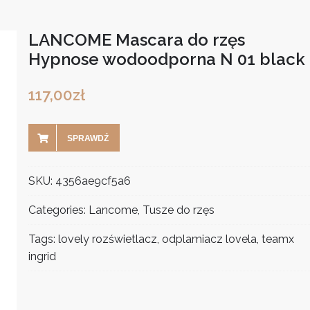
LANCOME Mascara do rzęs
Hypnose wodoodporna N 01 black
117,00
zł
SPRAWDŹ
SKU:
4356ae9cf5a6
Categories:
Lancome
,
Tusze do rzęs
Tags:
lovely rozświetlacz
,
odplamiacz lovela
,
teamx
ingrid