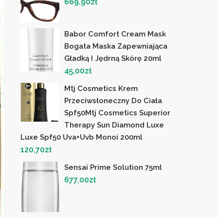
669,90
zł
Babor Comfort Cream Mask
Bogata Maska ​​Zapewniająca
Gładką I Jędrną Skórę 20ml
45,00
zł
Mtj Cosmetics Krem
Przeciwsłoneczny Do Ciała
Spf50Mtj Cosmetics Superior
Therapy Sun Diamond Luxe
Luxe Spf50 Uva+Uvb Monoi 200ml
120,70
zł
Sensai Prime Solution 75ml
677,00
zł