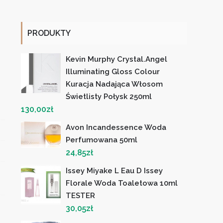
PRODUKTY
Kevin Murphy Crystal.Angel
Illuminating Gloss Colour
Kuracja Nadająca Włosom
Świetlisty Połysk 250ml
130,00
zł
Avon Incandessence Woda
Perfumowana 50ml
24,85
zł
Issey Miyake L Eau D Issey
Florale Woda Toaletowa 10ml
TESTER
30,05
zł