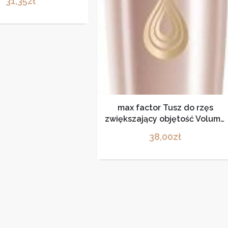
31,35
zł
max factor Tusz do rzęs
zwiększający objętość Volume
Infusion Mascara Biotin +
38,00
zł
Keratin black brown