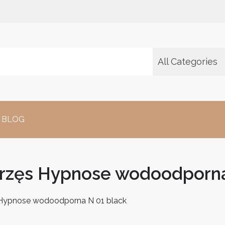
All Categories
BLOG
zęs Hypnose wodoodporna
Hypnose wodoodporna N 01 black