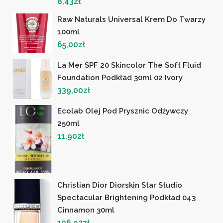
8,43
zł
Raw Naturals Universal Krem Do Twarzy
100ml
65,00
zł
La Mer SPF 20 Skincolor The Soft Fluid
Foundation Podkład 30ml 02 Ivory
339,00
zł
Ecolab Olej Pod Prysznic Odżywczy
250ml
11,90
zł
Christian Dior Diorskin Star Studio
Spectacular Brightening Podkład 043
Cinnamon 30ml
106,92
zł