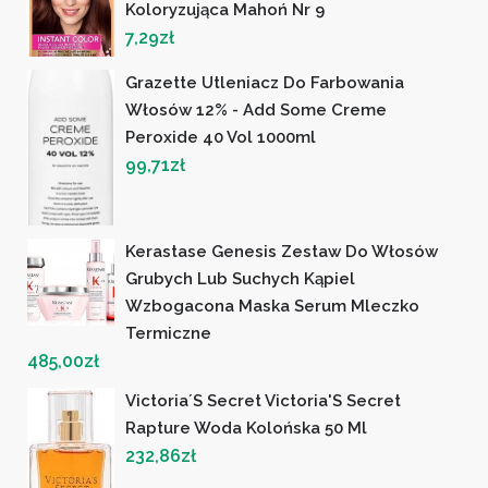
Koloryzująca Mahoń Nr 9
7,29
zł
Grazette Utleniacz Do Farbowania
Włosów 12% - Add Some Creme
Peroxide 40 Vol 1000ml
99,71
zł
Kerastase Genesis Zestaw Do Włosów
Grubych Lub Suchych Kąpiel
Wzbogacona Maska Serum Mleczko
Termiczne
485,00
zł
Victoria´S Secret Victoria'S Secret
Rapture Woda Kolońska 50 Ml
232,86
zł