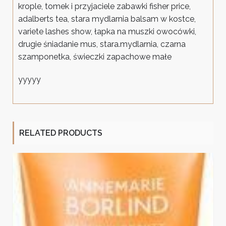
krople, tomek i przyjaciele zabawki fisher price,
adalberts tea, stara mydlarnia balsam w kostce,
variete lashes show, łapka na muszki owocówki,
drugie śniadanie mus, stara.mydlarnia, czarna
szamponetka, świeczki zapachowe małe
yyyyy
RELATED PRODUCTS