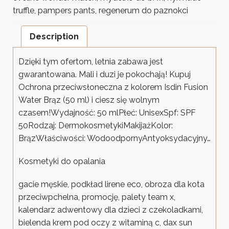
truffle
,
pampers pants
,
regenerum do paznokci
Description
Dzięki tym ofertom, letnia zabawa jest
gwarantowana. Mali i duzi je pokochają! Kupuj
Ochrona przeciwsłoneczna z kolorem Isdin Fusion
Water Brąz (50 ml) i ciesz się wolnym
czasem!Wydajność: 50 mlPłeć: UnisexSpf: SPF
50Rodzaj: DermokosmetykiMakijażKolor:
BrązWłaściwości: WodoodpornyAntyoksydacyjny…
Kosmetyki do opalania
gacie męskie, podkład lirene eco, obroza dla kota
przeciwpchelna, promocję, palety team x,
kalendarz adwentowy dla dzieci z czekoladkami,
bielenda krem pod oczy z witaminą c, dax sun