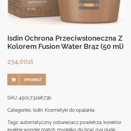
Isdin Ochrona Przeciwsłoneczna Z
Kolorem Fusion Water Brąz (50 ml)
234,00
zł
SPRAWDŹ
SKU:
450c732e673b
Categories:
Isdin
,
Kosmetyki do opalania
Tags:
automatyczny odświeżacz powietrza
,
korektor
eveline wonder match
,
mydelko do brwi
,
nyx nude