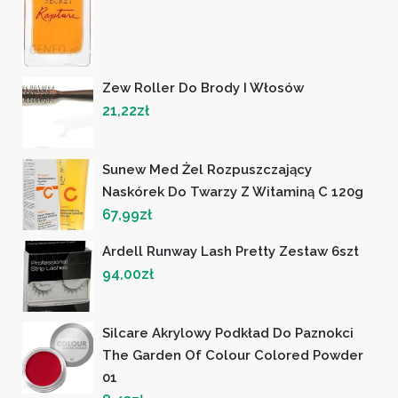
Zew Roller Do Brody I Włosów
21,22
zł
Sunew Med Żel Rozpuszczający
Naskórek Do Twarzy Z Witaminą C 120g
67,99
zł
Ardell Runway Lash Pretty Zestaw 6szt
94,00
zł
Silcare Akrylowy Podkład Do Paznokci
The Garden Of Colour Colored Powder
01