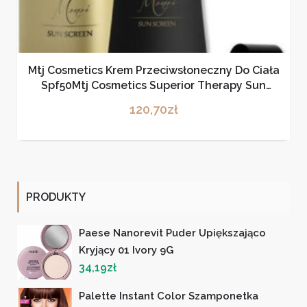
Mtj Cosmetics Krem Przeciwsłoneczny Do Ciała
Spf50Mtj Cosmetics Superior Therapy Sun
Diamond Luxe Luxe Spf50 Uva+Uvb Monoi
120,70
zł
200ml
PRODUKTY
Paese Nanorevit Puder Upiększająco
Kryjący 01 Ivory 9G
34,19
zł
Palette Instant Color Szamponetka