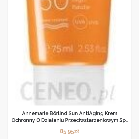
Annemarie Börlind Sun AntiAging Krem
Ochronny O Działaniu Przeciwstarzeniowym Spf
50 75 Ml
85,95
zł