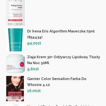
Dr Irena Eris Algorithm Maseczka 75ml
(854434)
94,00
zł
Ziaja Krem 30+ Odżywczy Lipidowy Tłusty
Na Noc 50Ml
9,60
zł
Garnier Color Sensation Farba Do
Włosów 4.12
16,00
zł