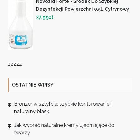
Novozid Forte - Środek Do Szybkiej
Dezynfekcji Powierzchni 0,5L Cytrynowy
37,99
zł
zzzzz
OSTATNIE WPISY
Bronzer w sztyfcie: szybkie konturowanie i
naturalny blask
Jak wybrać naturalne kremy ujędrniające do
twarzy