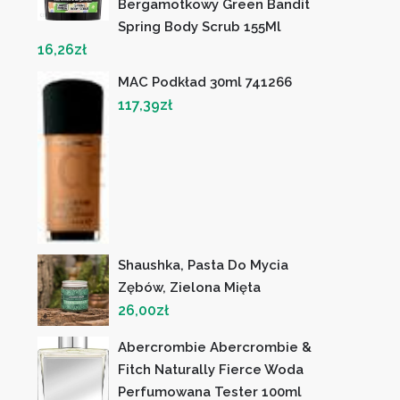
Bergamotkowy Green Bandit
Spring Body Scrub 155Ml
16,26
zł
MAC Podkład 30ml 741266
117,39
zł
Shaushka, Pasta Do Mycia
Zębów, Zielona Mięta
26,00
zł
Abercrombie Abercrombie &
Fitch Naturally Fierce Woda
Perfumowana Tester 100ml