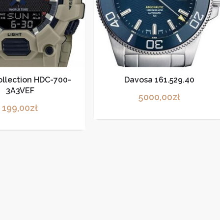
ollection HDC-700-
Davosa 161.529.40
3A3VEF
5000,00
zł
199,00
zł