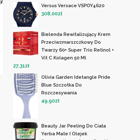
Versus Versace VSPOY4620
308,00
zł
Bielenda Rewitalizujący Krem ​​
Przeciwzmarszczkowy Do
Twarzy 60+ Super Trio Retinol +
Vit C Kolagen 50 Ml
27,31
zł
Olivia Garden Idetangle Pride
Blue Szczotka Do
Rozczesywania
49,90
zł
Beauty Jar Peeling Do Ciała
Yerba Mate I Olejek