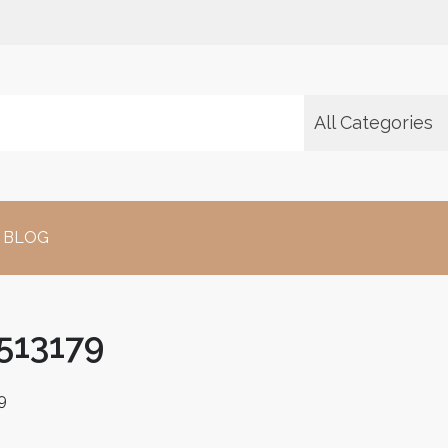
All Categories
BLOG
513179
9