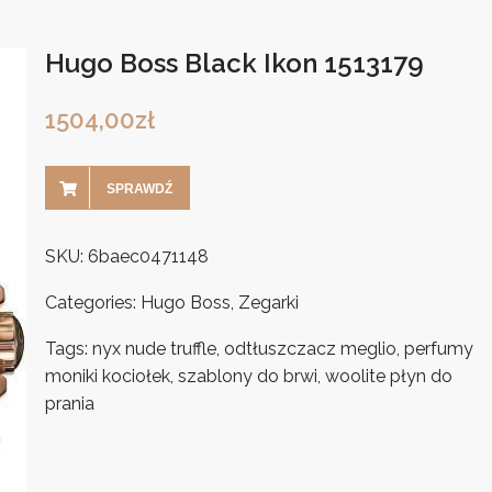
Hugo Boss Black Ikon 1513179
1504,00
zł
SPRAWDŹ
SKU:
6baec0471148
Categories:
Hugo Boss
,
Zegarki
Tags:
nyx nude truffle
,
odtłuszczacz meglio
,
perfumy
moniki kociołek
,
szablony do brwi
,
woolite płyn do
prania