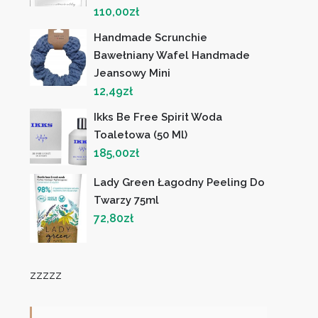
110,00
zł
Handmade Scrunchie
Bawełniany Wafel Handmade
Jeansowy Mini
12,49
zł
Ikks Be Free Spirit Woda
Toaletowa (50 Ml)
185,00
zł
Lady Green Łagodny Peeling Do
Twarzy 75ml
72,80
zł
zzzzz