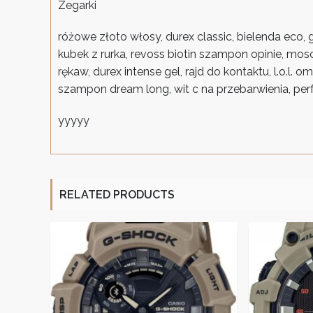
Zegarki
różowe złoto włosy, durex classic, bielenda eco,
kubek z rurka, revoss biotin szampon opinie, mosc
rękaw, durex intense gel, rajd do kontaktu, l.o.l.
szampon dream long, wit c na przebarwienia, perf
yyyyy
RELATED PRODUCTS