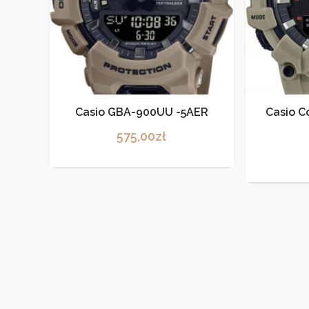
Casio GBA-900UU -5AER
Casio C
575,00
zł