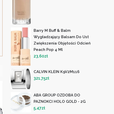
Barry M Buff & Balm
Wygładzający Balsam Do Ust
Zwiększenia Objętości Odcień
Peach Pop 4 Ml
23,60
zł
CALVIN KLEIN K9V2M116
321,75
zł
ABA GROUP OZDOBA DO
PAZNOKCI HOLO GOLD - 2G
5,47
zł