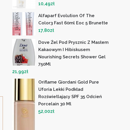
10,49
zł
Alfaparf Evolution Of The
Color3 Fast 60ml Eoc 5 Brunette
17,80
zł
Dove Żel Pod Prysznic Z Masłem
Kakaowym I Hibiskusem
Nourishing Secrets Shower Gel
750Ml
21,99
zł
Oriflame Giordani Gold Pure
Uforia Lekki Podkład
Rozświetlający SPF 35 Odcień
Porcelain 30 Ml
52,00
zł