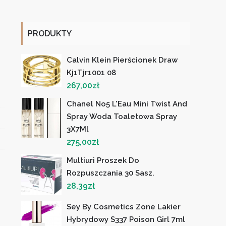
PRODUKTY
Calvin Klein Pierścionek Draw
Kj1Tjr1001 08
267,00
zł
Chanel No5 L'Eau Mini Twist And
Spray Woda Toaletowa Spray
3X7Ml
275,00
zł
Multiuri Proszek Do
Rozpuszczania 30 Sasz.
28,39
zł
Sey By Cosmetics Zone Lakier
Hybrydowy S337 Poison Girl 7ml