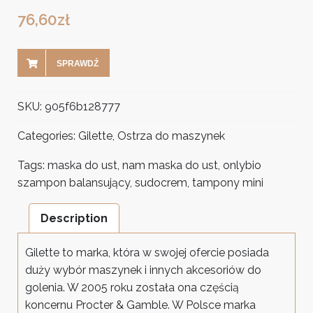
76,60
zł
SPRAWDŹ
SKU:
905f6b128777
Categories:
Gilette
,
Ostrza do maszynek
Tags:
maska do ust
,
nam maska do ust
,
onlybio
szampon balansujący
,
sudocrem
,
tampony mini
Description
Gilette to marka, która w swojej ofercie posiada
duży wybór maszynek i innych akcesoriów do
golenia. W 2005 roku została ona częścią
koncernu Procter & Gamble. W Polsce marka