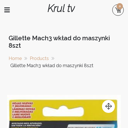
Skip
Krul tv
0
to
content
Gillette Mach3 wkład do maszynki
8szt
Home
Products
Gillette Mach3 wkład do maszynki 8szt