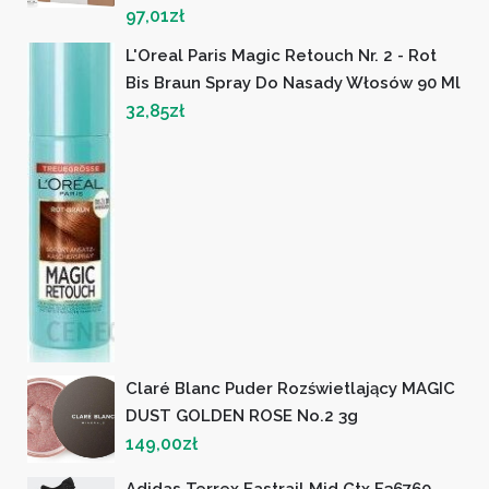
97,01
zł
L'Oreal Paris Magic Retouch Nr. 2 - Rot
Bis Braun Spray Do Nasady Włosów 90 Ml
32,85
zł
Claré Blanc Puder Rozświetlający MAGIC
DUST GOLDEN ROSE No.2 3g
149,00
zł
Adidas Terrex Eastrail Mid Gtx F36760