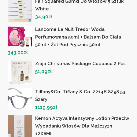
Fair Squared Gumki Do Włosów 5 Sztuk
White
34,90
zł
Lancome La Nuit Tresor Woda
Perfumowana 50ml + Balsam Do Ciała
50ml + Żel Pod Prysznic 50ml
343,00
zł
Ziaja Christmas Package Cupuacu 2 Pcs
51,09
zł
Tiffany&Co. Tiffany & Co. 2214B 8298 53
Szary
1119,99
zł
Kemon Actyva Intensywny Lotion Przeciw
Wypadaniu Włosów Dla Mężczyzn
12X6Ml