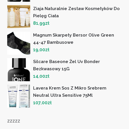
Ziaja Naturalnie Zestaw Kosmetyków Do
Pielęg Ciała
81,99
zł
Magnum Skarpety Bersor Olive Green
44-47 Bambusowe
19,00
zł
Silcare Baseone Żel Uv Bonder
Bezkwasowy 15G
14,00
zł
Lavera Krem Sos Z Mikro Srebrem
Neutral Ultra Sensitive 75Ml
107,00
zł
zzzzz