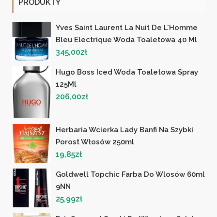
PRODUKTY
Yves Saint Laurent La Nuit De L'Homme
Bleu Electrique Woda Toaletowa 40 Ml
345,00
zł
Hugo Boss Iced Woda Toaletowa Spray
125Ml
206,00
zł
Herbaria Wcierka Lady Banfi Na Szybki
Porost Włosów 250ml
19,85
zł
Goldwell Topchic Farba Do Wlosów 60ml
9NN
25,99
zł