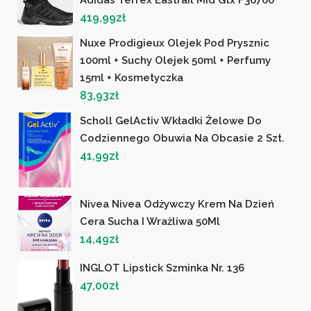
419,99
zł
Nuxe Prodigieux Olejek Pod Prysznic
100ml + Suchy Olejek 50ml + Perfumy
15ml + Kosmetyczka
83,93
zł
Scholl GelActiv Wkładki Żelowe Do
Codziennego Obuwia Na Obcasie 2 Szt.
41,99
zł
Nivea Nivea Odżywczy Krem Na Dzień
Cera Sucha I Wrażliwa 50Ml
14,49
zł
INGLOT Lipstick Szminka Nr. 136
47,00
zł