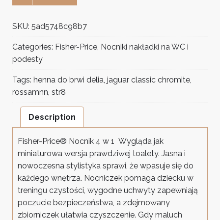
SKU:
5ad5748c98b7
Categories:
Fisher-Price
,
Nocniki nakładki na WC i
podesty
Tags:
henna do brwi delia
,
jaguar classic chromite
,
rossamnn
,
str8
Description
Fisher-Price® Nocnik 4 w 1 Wygląda jak
miniaturowa wersja prawdziwej toalety. Jasna i
nowoczesna stylistyka sprawi, że wpasuje się do
każdego wnętrza. Nocniczek pomaga dziecku w
treningu czystości, wygodne uchwyty zapewniają
poczucie bezpieczeństwa, a zdejmowany
zbiorniczek ułatwia czyszczenie. Gdy maluch