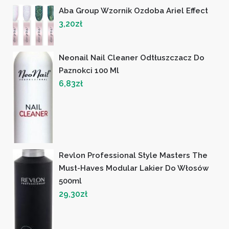
Aba Group Wzornik Ozdoba Ariel Effect
3,20
zł
Neonail Nail Cleaner Odtłuszczacz Do
Paznokci 100 Ml
6,83
zł
Revlon Professional Style Masters The
Must-Haves Modular Lakier Do Włosów
500ml
29,30
zł