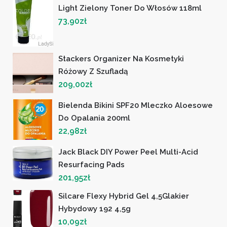
Light Zielony Toner Do Włosów 118ml
73,90
zł
Stackers Organizer Na Kosmetyki
Różowy Z Szufladą
209,00
zł
Bielenda Bikini SPF20 Mleczko Aloesowe
Do Opalania 200ml
22,98
zł
Jack Black DIY Power Peel Multi-Acid
Resurfacing Pads
201,95
zł
Silcare Flexy Hybrid Gel 4,5Glakier
Hybydowy 192 4,5g
10,09
zł