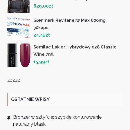
629,00
zł
Glenmark Revitanerw Max 600mg
30kaps.
24,42
zł
Semilac Lakier Hybrydowy 028 Classic
Wine 7ml
15,99
zł
zzzzz
OSTATNIE WPISY
Bronzer w sztyfcie: szybkie konturowanie i
naturalny blask