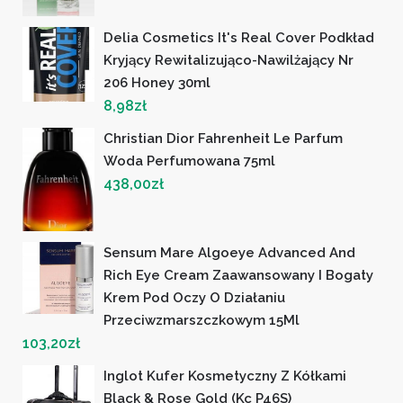
Delia Cosmetics It's Real Cover Podkład
Kryjący Rewitalizująco-Nawilżający Nr
206 Honey 30ml
8,98
zł
Christian Dior Fahrenheit Le Parfum
Woda Perfumowana 75ml
438,00
zł
Sensum Mare Algoeye Advanced And
Rich Eye Cream Zaawansowany I Bogaty
Krem Pod Oczy O Działaniu
Przeciwzmarszczkowym 15Ml
103,20
zł
Inglot Kufer Kosmetyczny Z Kółkami
Black & Rose Gold (Kc P46S)