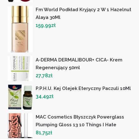
Fm World Podkład Kryjący 2 W 1 Hazelnut
Alaya 30Ml
159,99
zł
A-DERMA DERMALIBOUR+ CICA- Krem
Regenerujący 50ml
27,78
zł
P.P.H.U. Kej Olejek Eteryczny Paczuli 10Ml
34,49
zł
MAC Cosmetics Błyszczyk Powerglass
Plumping Gloss 13 10 Things I Hate
81,75
zł