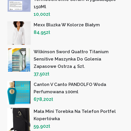
150Ml
10,00
zł
Mexx Bluzka W Kolorze Białym
84,95
zł
Wilkinson Sword Quattro Titanium
Sensitive Maszynka Do Golenia
Zapasowe Ostrza 4 Szt.
37,50
zł
Canton V Canto PANDOLFO Woda
Perfumowana 100ml
678,20
zł
Mała Mini Torebka Na Telefon Portfel
Kopertówka
59,90
zł