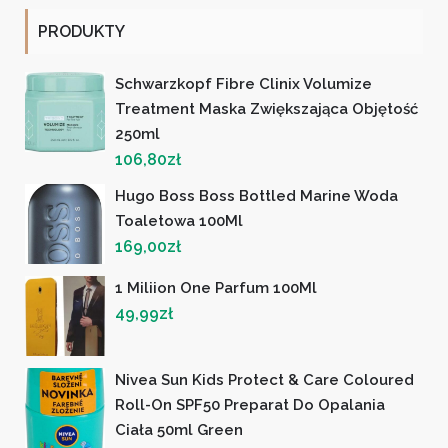
PRODUKTY
Schwarzkopf Fibre Clinix Volumize
Treatment Maska Zwiększająca Objętość
250ml
106,80
zł
Hugo Boss Boss Bottled Marine Woda
Toaletowa 100Ml
169,00
zł
1 Miliion One Parfum 100Ml
49,99
zł
Nivea Sun Kids Protect & Care Coloured
Roll-On SPF50 Preparat Do Opalania
Ciała 50ml Green