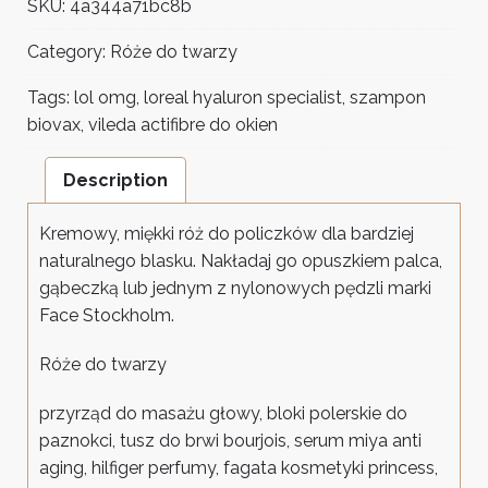
SKU:
4a344a71bc8b
Category:
Róże do twarzy
Tags:
lol omg
,
loreal hyaluron specialist
,
szampon
biovax
,
vileda actifibre do okien
Description
Kremowy, miękki róż do policzków dla bardziej
naturalnego blasku. Nakładaj go opuszkiem palca,
gąbeczką lub jednym z nylonowych pędzli marki
Face Stockholm.
Róże do twarzy
przyrząd do masażu głowy, bloki polerskie do
paznokci, tusz do brwi bourjois, serum miya anti
aging, hilfiger perfumy, fagata kosmetyki princess,