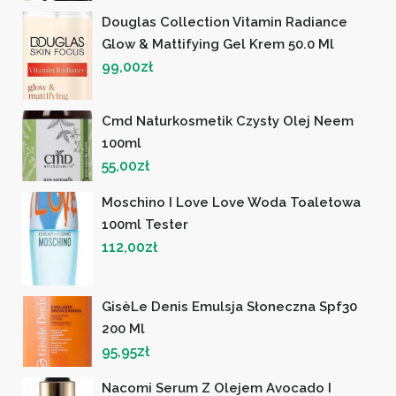
Douglas Collection Vitamin Radiance
Glow & Mattifying Gel Krem 50.0 Ml
99,00
zł
Cmd Naturkosmetik Czysty Olej Neem
100ml
55,00
zł
Moschino I Love Love Woda Toaletowa
100ml Tester
112,00
zł
GisèLe Denis Emulsja Słoneczna Spf30
200 Ml
95,95
zł
Nacomi Serum Z Olejem Avocado I