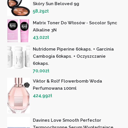
Skóry Sun Beloved 9g
58,29
zł
Matrix Toner Do Włosów - Socolor Sync
Alkaline 3N
43,02
zł
Nutridome Piperine 60kaps. + Garcinia
Cambogia 60kaps. + Oczyszczanie
60kaps.
70,00
zł
Viktor & Rolf Flowerbomb Woda
Perfumowana 100ml
424,99
zł
Davines Love Smooth Perfector
Termoochronne Serum Wygładzające