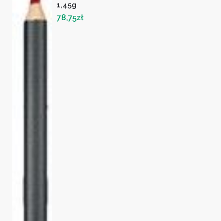
1,45g
78,75
zł