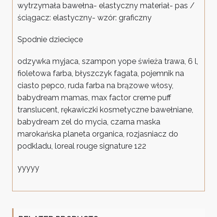
wytrzymała bawełna- elastyczny materiał- pas /
ściągacz: elastyczny- wzór: graficzny
Spodnie dziecięce
odzywka myjaca, szampon yope świeża trawa, 6 l,
fioletowa farba, błyszczyk fagata, pojemnik na
ciasto pepco, ruda farba na brązowe włosy,
babydream mamas, max factor creme puff
translucent, rękawiczki kosmetyczne bawełniane,
babydream zel do mycia, czarna maska
marokańska planeta organica, rozjasniacz do
podkladu, loreal rouge signature 122
yyyyy