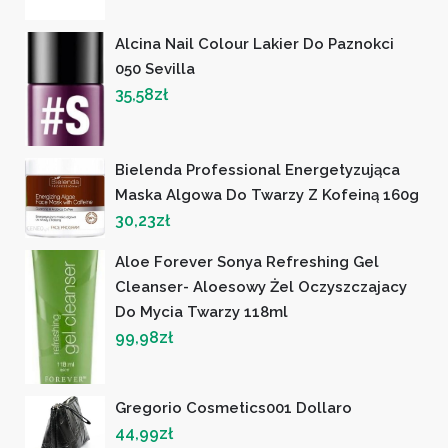
Alcina Nail Colour Lakier Do Paznokci
050 Sevilla
35,58
zł
Bielenda Professional Energetyzująca
Maska Algowa Do Twarzy Z Kofeiną 160g
30,23
zł
Aloe Forever Sonya Refreshing Gel
Cleanser- Aloesowy Żel Oczyszczajacy
Do Mycia Twarzy 118ml
99,98
zł
Gregorio Cosmetics001 Dollaro
44,99
zł