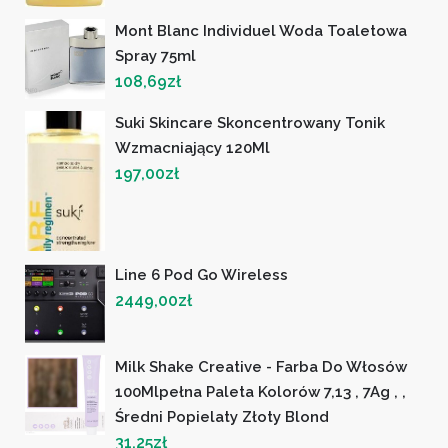
Mont Blanc Individuel Woda Toaletowa
Spray 75ml
108,69
zł
Suki Skincare Skoncentrowany Tonik
Wzmacniający 120Ml
197,00
zł
Line 6 Pod Go Wireless
2449,00
zł
Milk Shake Creative - Farba Do Włosów
100Mlpełna Paleta Kolorów 7,13 , 7Ag , ,
Średni Popielaty Złoty Blond
31,25
zł