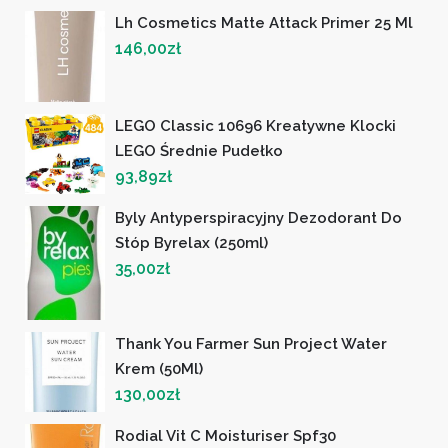
Lh Cosmetics Matte Attack Primer 25 Ml
146,00
zł
LEGO Classic 10696 Kreatywne Klocki
LEGO Średnie Pudełko
93,89
zł
Byly Antyperspiracyjny Dezodorant Do
Stóp Byrelax (250ml)
35,00
zł
Thank You Farmer Sun Project Water
Krem (50Ml)
130,00
zł
Rodial Vit C Moisturiser Spf30