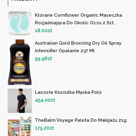
Klorane Cornflower Organic Maseczka
Rozjaśniająca Do Okolic Oczu 2 Szt.
18,00
zł
Australian Gold Bronzing Dry Oil Spray
Intensifier Opalanie 237 Ml
59,96
zł
Lacoste Koszulka Męska Polo
454,00
zł
TheBalm Voyage Paleta Do Makijażu 21g
175,20
zł