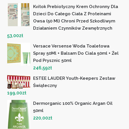
Kvitok Prebiotyczny Krem Ochronny Dla
Dzieci Do Całego Ciała Z Proteinami
Owsa (50 Ml) Chroni Przed Szkodliwym
Działaniem Czynników Zewnętrznych
53,00
zł
Versace Versense Woda Toaletowa
Spray 50Ml + Balsam Do Ciala 50ml + Żel
Pod Prysznic 50ml
246,59
zł
ESTEE LAUDER Youth-Keepers Zestaw
Świąteczny
199,00
zł
Dermorganic 100% Organic Argan Oil
50ml
220,00
zł