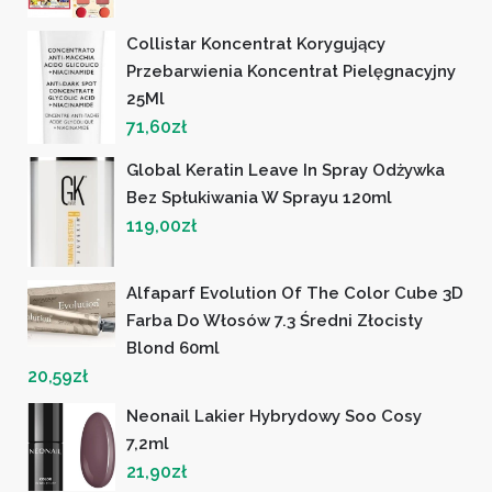
Collistar Koncentrat Korygujący
Przebarwienia Koncentrat Pielęgnacyjny
25Ml
71,60
zł
Global Keratin Leave In Spray Odżywka
Bez Spłukiwania W Sprayu 120ml
119,00
zł
Alfaparf Evolution Of The Color Cube 3D
Farba Do Włosów 7.3 Średni Złocisty
Blond 60ml
20,59
zł
Neonail Lakier Hybrydowy Soo Cosy
7,2ml
21,90
zł