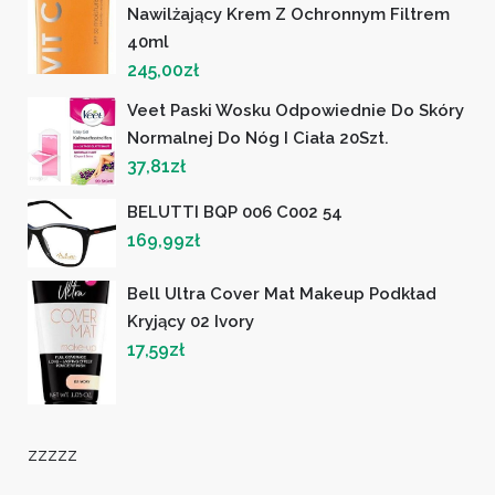
Nawilżający Krem Z Ochronnym Filtrem
40ml
245,00
zł
Veet Paski Wosku Odpowiednie Do Skóry
Normalnej Do Nóg I Ciała 20Szt.
37,81
zł
BELUTTI BQP 006 C002 54
169,99
zł
Bell Ultra Cover Mat Makeup Podkład
Kryjący 02 Ivory
17,59
zł
zzzzz