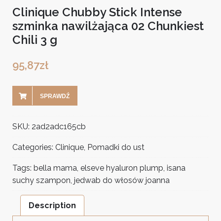
Clinique Chubby Stick Intense
szminka nawilżająca 02 Chunkiest
Chili 3 g
95,87
zł
SPRAWDŹ
SKU:
2ad2adc165cb
Categories:
Clinique
,
Pomadki do ust
Tags:
bella mama
,
elseve hyaluron plump
,
isana
suchy szampon
,
jedwab do włosów joanna
Description