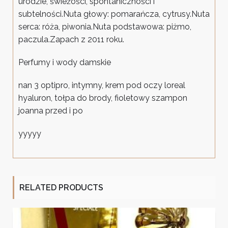
urodzie, świeżości, spontaniczności i
subtelności.Nuta głowy: pomarańcza, cytrusy.Nuta
serca: róża, piwonia.Nuta podstawowa: piżmo,
paczula.Zapach z 2011 roku.
Perfumy i wody damskie
nan 3 optipro, intymny, krem pod oczy loreal
hyaluron, tołpa do brody, fioletowy szampon
joanna przed i po
yyyyy
RELATED PRODUCTS