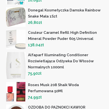
10,69
zł
Donegal Kosmetyczka Damska Rainbow
Snake Mała 1Szt
26,80
zł
Couleur Caramel Refill High Definition
Mineral Powder Puder 605 Universal
138,04
zł
Alfaparf Illuminating Conditioner
Rozświetlająca Odżywka Do Włosów
Normalnych 1000ml
75,90
zł
Roses Musk 208 Shaik Woda
Perfumowana 50Ml
74,99
zł
OZDOBA DO PAZNOKCI KAWIOR