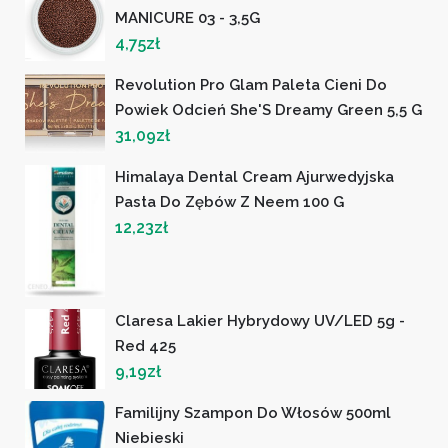
MANICURE 03 - 3,5G
4,75
zł
Revolution Pro Glam Paleta Cieni Do
Powiek Odcień She'S Dreamy Green 5,5 G
31,09
zł
Himalaya Dental Cream Ajurwedyjska
Pasta Do Zębów Z Neem 100 G
12,23
zł
Claresa Lakier Hybrydowy UV/LED 5g -
Red 425
9,19
zł
Familijny Szampon Do Włosów 500ml
Niebieski