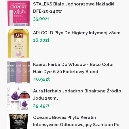
STALEKS Białe Jednorazowe Nakładki
DFE-20-240w
35,00
zł
API GOLD Płyn Do Higieny Intymnej 280ml
16,00
zł
Kaaral Farba Do Włosów - Baco Color
Hair-Dye 6.20 Fioletowy Blond
40,92
zł
Aura Herbals Jodadrop Bioaktyne Źródło
Jodu 250ml
29,49
zł
Oceanic Biovax Phyto Keratin
Intensywnie Odbudowujący Szampon Po