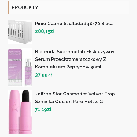
PRODUKTY
Pinio Calmo Szuflada 140x70 Biała
288,15
zł
Bielenda Supremelab Ekskluzywny
Serum Przeciwzmarszczkowy Z
Kompleksem Peptydów 30ml
37,99
zł
Jeffree Star Cosmetics Velvet Trap
Szminka Odcień Pure Hell 4 G
71,19
zł