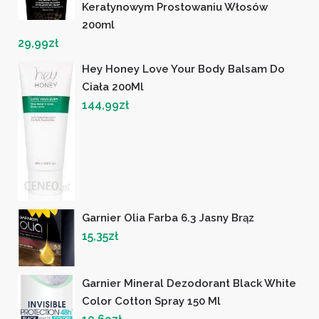
Keratynowym Prostowaniu Włosów
200ml
29,99
zł
Hey Honey Love Your Body Balsam Do
Ciała 200Ml
144,99
zł
Garnier Olia Farba 6.3 Jasny Brąz
15,35
zł
Garnier Mineral Dezodorant Black White
Color Cotton Spray 150 Ml