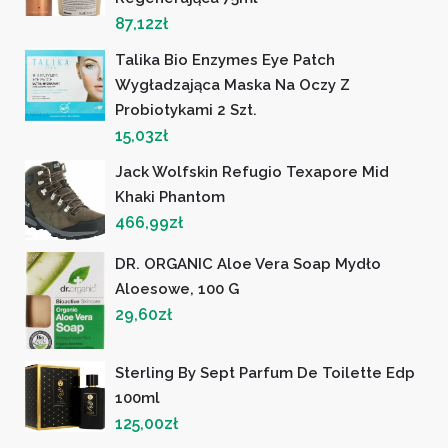
87,12
zł
Talika Bio Enzymes Eye Patch
Wygładzająca Maska Na Oczy Z
Probiotykami 2 Szt.
15,03
zł
Jack Wolfskin Refugio Texapore Mid
Khaki Phantom
466,99
zł
DR. ORGANIC Aloe Vera Soap Mydło
Aloesowe, 100 G
29,60
zł
Sterling By Sept Parfum De Toilette Edp
100ml
125,00
zł