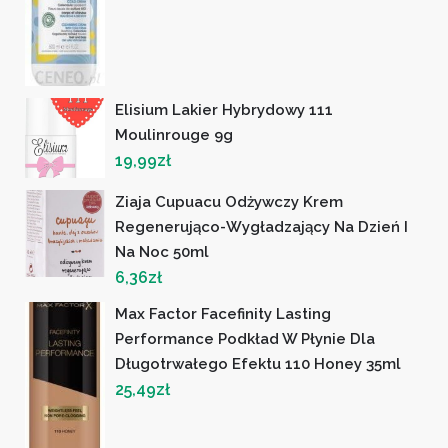
Elisium Lakier Hybrydowy 111
Moulinrouge 9g
19,99
zł
Ziaja Cupuacu Odżywczy Krem
Regenerująco-Wygładzający Na Dzień I
Na Noc 50ml
6,36
zł
Max Factor Facefinity Lasting
Performance Podkład W Płynie Dla
Długotrwałego Efektu 110 Honey 35ml
25,49
zł