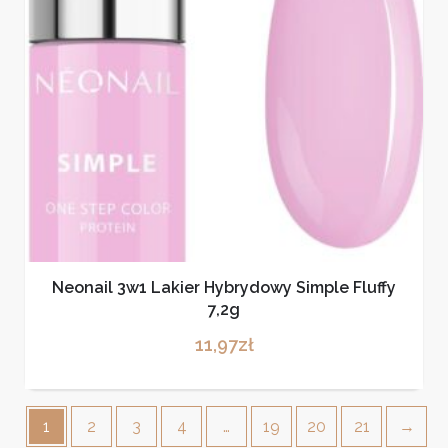
Neonail 3w1 Lakier Hybrydowy Simple Fluffy
7,2g
11,97
zł
1
2
3
4
…
19
20
21
→