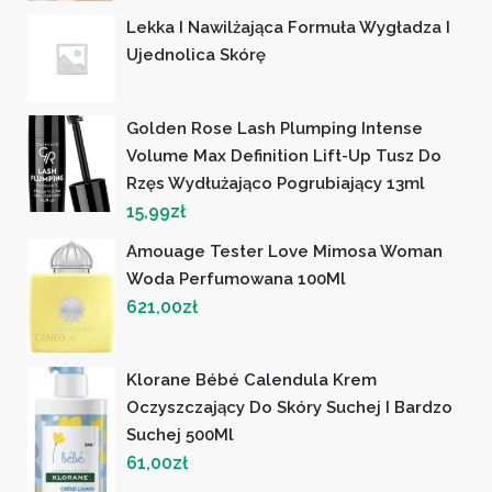
Lekka I Nawilżająca Formuła Wygładza I
Ujednolica Skórę
Golden Rose Lash Plumping Intense
Volume Max Definition Lift-Up Tusz Do
Rzęs Wydłużająco Pogrubiający 13ml
15,99
zł
Amouage Tester Love Mimosa Woman
Woda Perfumowana 100Ml
621,00
zł
Klorane Bébé Calendula Krem
Oczyszczający Do Skóry Suchej I Bardzo
Suchej 500Ml
61,00
zł