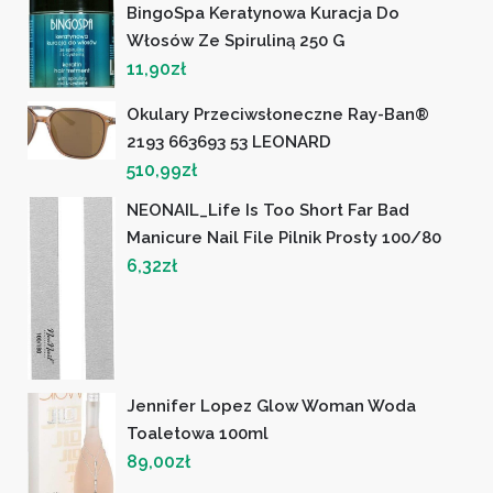
BingoSpa Keratynowa Kuracja Do
Włosów Ze Spiruliną 250 G
11,90
zł
Okulary Przeciwsłoneczne Ray-Ban®
2193 663693 53 LEONARD
510,99
zł
NEONAIL_Life Is Too Short Far Bad
Manicure Nail File Pilnik Prosty 100/80
6,32
zł
Jennifer Lopez Glow Woman Woda
Toaletowa 100ml
89,00
zł