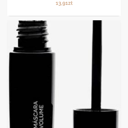
13,91
zł